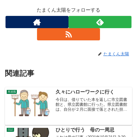
たまくん太陽をフォローする
たまくん太陽
関連記事
久々にハローワークに行く
再就職
今日は、借りていた本を返しに市立図書
館と、県立図書館に行った。県立図書館
は、自分が２月に面接で落とされた担当
官に会うこともある。落とされた職種
は、コピーしたりする事務や閉架図書の
管理の仕事だったけれど、採用された人
に会う度に、若い女性で、自...
ひとりで行う 母の一周忌
日記