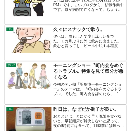
これは昔の記事（2021年10月21日 3:20
PM）です、古いブログから、移転作業中
です。母が病院で亡くなって、ちょうど
１年が経ちました。４９日の法要は、親
族が集まり、お坊さんに読経してもらい
会食し、普通の法要を行いました。あの
頃は、「...
久々にスナックで歌う。
日記
夕べは、雨も止んで少し涼しい夜でし
た。１カ月ぶりに外に飲みに出ました。
飲むと言っても、ビール中瓶１本程度で
す。３月にYOUTUBEにオリジナル曲を
投稿して以来、自分の歌に自信が無くな
りました。こんなに下手だったとは。そ
れを思うと、気持ちよく...
モーニングショー〝町内会をめぐ
思い出
るトラブル〟特集を見て気分が悪
くなる
今朝のテレ朝『羽鳥慎一モーニングショ
ー』のテーマは、『町内会をめぐるトラ
ブル』でした。町内会を辞めたら、ゴミ
袋も町内会の集積所に出せなくなったと
か、町内会加入は任意なのに、仕事で忙
しく役員の仕事ができないので、辞めよ
昨日は、なぜだか調子が良い。
日記
うとしたけれど辞めさせて...
おとといは、とにかく早く晩飯を食べな
いと、早朝頻尿が解決しないと思って、
夜の9時前には食べて、11時前には眠っ
た。目があいたのは、朝の5時５３分。そ