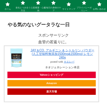
シニア 新しい人生を開拓するブログ
老化とつき合う
心筋梗塞・心臓
毎日の身体のケ
プライバシーポ
ホーム
サイトマップ
お問い合わせ
方法
病
ア
リシー
やる気のないグータラな一日
スポンサーリンク
血管の若返りに。
JAY＆CO. アルギニン & シトルリン パウダー
(人工甘味料無添加1500mg&1500mg) レモン
240g
posted with
カエレバ
ネオジェネレーション本店
Yahooショッピング
Amazon
楽天市場