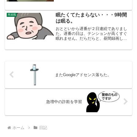
のまま起きた。夜のトイレは一度も無か
った。万歳！ でも今朝は夜の３時に目
が覚めて１度排尿、も...
眠たくてたまらない・・・9時間
再就職
は眠る。
おとといから遅番が２日連続でありまし
た。遅番の日は、テンションが高くすぐ
眠れません。だらだらと、昼間録画した
サスペンスドラマを観つつ、２時頃眠っ
たら、翌日の１１時頃目が覚めました。
知人にそういう話をすると、「よく眠れ
るねー、若いね。」と言い...
またGoogleアドセンス落ちた。
急増中の詐欺を学習
ホーム
日記