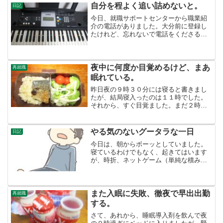
自分を程よく追い詰めないと。
日記
今日、就職サポートセンターから職業紹
介の電話がありました。大分前に登録し
たけれど、忘れないで電話をくださるの
は、感謝です。紹介された仕事は、一つ
は、公的機関の相談員。もう一つは施設
警備員。自分に適ったところがあれば就
職するつもりですが、二つ...
夜中に何度か目覚めるけど、まあ
再就職
眠れている。
昨日夜の９時３０分には寝ると書きまし
たが、結局寝入ったのは１１時でした。
それから、すぐ目覚ました。まだ２時３
０分。でも、１１時から３時間３０分は
寝ています。まあいいか。そして、トイ
レで小便します。夜間頻尿で目が覚めて
やる気のないグータラな一日
日記
いるのか、眠りが浅くて目...
今日は、朝からボーッとしていました。
寝ているわけでもなく、起きてはいます
が、時折、ネットゲーム（単純な積み木
崩しのようなもの）をやったりします。
ストレス解消というよりは、逃避です。
ゲームをやって楽しかったか、と言われ
ると、さほど楽しくない。...
また入眠に失敗、徹夜で早出出勤
再就職
する。
さて、あれから、睡眠導入剤を飲んで夜