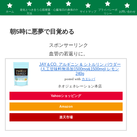
シニア 新しい人生を開拓するブログ
老化とつき合う
心筋梗塞・心臓
毎日の身体のケ
プライバシーポ
ホーム
サイトマップ
お問い合わせ
方法
病
ア
リシー
朝5時に悪夢で目覚める
スポンサーリンク
血管の若返りに。
JAY＆CO. アルギニン & シトルリン パウダー
(人工甘味料無添加1500mg&1500mg) レモン
240g
posted with
カエレバ
ネオジェネレーション本店
Yahooショッピング
Amazon
楽天市場