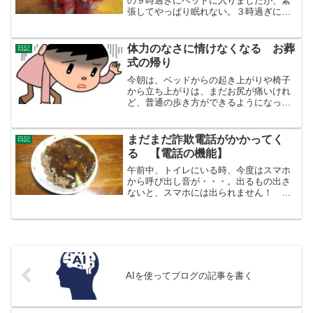
の９時過ぎにベッドに入りましたが、緊
張してやっぱり眠れない。３時過ぎに起
きて、パソコンで睡眠障害を扱っている
病院を検索。もう、自分の力でどうにも
ならないと決意しました。明日の出勤の
体力のなさに情けなくなる お葬
日記
帰りに病院に行こう。前に...
式の帰り
今朝は、ベッドからの起き上がりや椅子
から立ち上がりは、まだお尻が痛いけれ
ど、普通の歩き方ができるようになって
いました。朝一で、耳鼻科に診察を受け
に行き（２ヶ月目に）、薬局で待たされ
て薬をもらい、アパートに帰り葬式に行
まだまだ詐欺電話がかかってく
日記
く準備をします。礼服を取...
る 【電話の機能】
午前中、トイレにいる時、今度はスマホ
から呼び出し音が・・・。出るもの出さ
ないと、スマホには出られません！ 結
局切れました。着信履歴を見ると、+80で
始まる電話でした。海外の電話は、着信
しないように設定したはずなのになあと
思いましたが、そうは...
AIを使ってブログの記事を書く