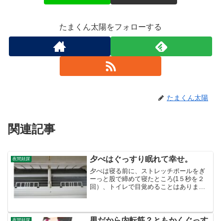
たまくん太陽をフォローする
たまくん太陽
関連記事
夕べはぐっすり眠れて幸せ。
夜間頻尿
夕べは寝る前に、ストレッチポールをぎ
ーっと股で締めて寝たところ(1５秒を２
回）、トイレで目覚めることはありませ
んでした。寝る前にビール一缶飲んだに
も かかわらずです。夜間頻尿がないだ
けで、朝起きた時すごい幸せです。夕べ
は風呂に入ってないのも...
男だから内転筋？ともかくぐっす
夜間頻尿