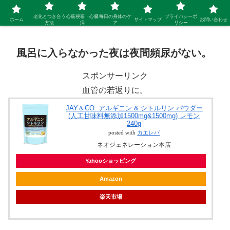
シニア 新しい人生を開拓するブログ
老化とつき合う
心筋梗塞・心臓
毎日の身体のケ
プライバシーポ
ホーム
サイトマップ
お問い合わせ
方法
病
ア
リシー
風呂に入らなかった夜は夜間頻尿がない。
スポンサーリンク
血管の若返りに。
JAY＆CO. アルギニン & シトルリン パウダー
(人工甘味料無添加1500mg&1500mg) レモン
240g
posted with
カエレバ
ネオジェネレーション本店
Yahooショッピング
Amazon
楽天市場