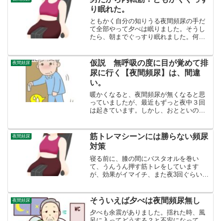
り眠れた。
ともかく自分の知りうる夜間頻尿の手だ
て全部やって夕べは眠りました。そうし
たら、朝までぐっすり眠れました。何
が、一番効いたか？わかりません。この
５つの事をやりました。①口テープ②丹
田にホッカイロ③足首指圧④骨盤底筋体
仮説 無呼吸の度に目が覚めて排
夜間頻尿
操⑤新たに筋トレで内転筋ト...
尿に行く【夜間頻尿】は、間違
い。
暖かくなると、夜間頻尿が無くなると思
っていましたが、最近もずっと夜中３回
は起きています。しかし、おとといの晩
でしたが、睡眠中目を覚ますことなく、
ぐっすり眠れました。夜起きないだけ
で、ものすごい満足感がありました。そ
筋トレマシーンには勝らない頻尿
夜間頻尿
の晩やったことと言えば、口...
対策
寝る前に、膝の間にバスタオルを巻い
て、うんうん押す筋トレをしています
が、効果がイマイチ、また夜3回ぐらい小
便で目が覚めます。夜３回目が覚める
と、やはり眠たいし、だるい。スポーツ
施設で、アダクションやればとまた思い
そういえば夕べは夜間頻尿無し
夜間頻尿
出しました。お尻の痛みも、あ...
夕べも余震がありました。揺れた時、風
呂に入ってどうする？と不安になって、