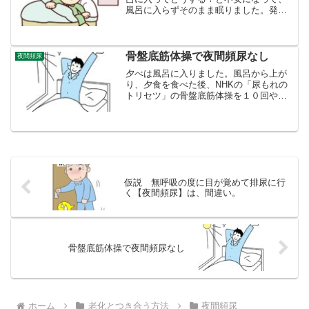
風呂に入らずそのまま眠りました。発泡
酒も、そのどうする？を発展させると飲
まない判断にいきつきます。0時30分ごろ
横になりました。不安で眠れないといけ
ないと思って、丹田に...
骨盤底筋体操で夜間頻尿なし
夜間頻尿
夕べは風呂に入りました。風呂から上が
り、夕食を食べた後、NHKの「尿もれの
トリセツ」の骨盤底筋体操を１０回やり
ました。それで、眠りましたら、夜排尿
で目覚めることはありませんでした。
「現在の」夜間頻尿には、適合したやり
かただったのです。良かっ...
仮説 無呼吸の度に目が覚めて排尿に行
く【夜間頻尿】は、間違い。
骨盤底筋体操で夜間頻尿なし
ホーム
老化とつき合う方法
夜間頻尿