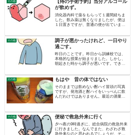
【痔の手術予約】当分アルコール
その他
思い出せないスポーツ施設...
が飲めず。
消化器内科で薬をもらって１週間経ちま
した。飲み薬は無くなりましたが、便は
１日置きですが、普通の便が出ていま
す。大きな外痔はやはり、薬を塗っても
全く小さくなっていません。手術は可能
か、次病院で相談するんでした。消化器
調子が悪かったけれど、一日やり
その他
内科では、痔の手術はしない...
過ごす。
昨日のことです。昨日から訓練校では、
本格的な授業が始まりました。しかし、
朝起きた時から調子が悪いです。できる
ことなら、休みたい。歩いているうちに
調子がでれば良いけれど調子が悪いとい
っても、息切れ・動悸があるわけではあ
もはや 昔の体ではない
その他
りません。どう言葉で表現...
そのままでは飲めない酎ハイ冒頭の写真
ですが、発泡酒と酎ハイをいっぺんに飲
んだわけではありません。最近の酒量で
すが、発泡酒３５０ｃｃの缶 1本ほどで
す。別段「金麦」が好きなわけではあり
ません。スーパーに半額のシールが貼っ
てあったので、５００ｃ...
便秘で救急外来に行く
その他
夕べ夜の9時過ぎに、総合病院の救急外来
に行きました。なんでまた、わざわざ救
急外来なのと思われるでしょうが、その