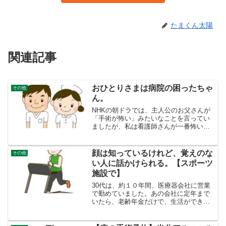
たまくん太陽
関連記事
おひとりさまは病院の困ったちゃ
その他
ん。
NHKの朝ドラでは、主人公のお父さんが
「手術が怖い」みたいなことを言ってい
ましたが、私は看護師さんが一番怖い。
だから、入院中は眠れなくなって、睡眠
導入剤のお世話になっています。自分に
とって看護師さんは天使ではないです。
顔は知っているけれど、覚えのな
その他
毎日の運動は、できるだ...
い人に話かけられる。【スポーツ
施設で】
30代は、約１０年間、医療器会社に営業
で勤めていました。あの会社に定年まで
いたら、老齢年金だけで、生活ができた
に違いないなどと、思うこともありま
す。しかし、自分の選んだ人生の選択だ
から、仕方ない。どこかで会った人だか