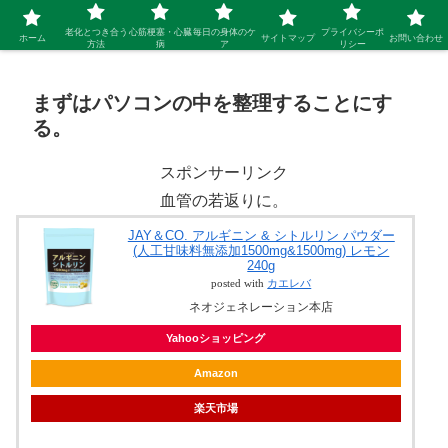
シニア 新しい人生を開拓するブログ
老化とつき合う
心筋梗塞・心臓
毎日の身体のケ
プライバシーポ
ホーム
サイトマップ
お問い合わせ
方法
病
ア
リシー
まずはパソコンの中を整理することにす
る。
スポンサーリンク
血管の若返りに。
JAY＆CO. アルギニン & シトルリン パウダー
(人工甘味料無添加1500mg&1500mg) レモン
240g
posted with
カエレバ
ネオジェネレーション本店
Yahooショッピング
Amazon
楽天市場