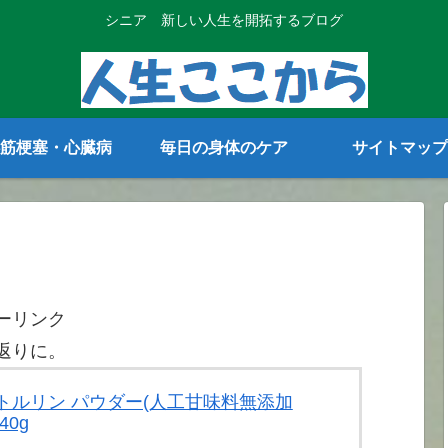
シニア 新しい人生を開拓するブログ
筋梗塞・心臓病
毎日の身体のケア
サイトマップ
ーリンク
返りに。
 シトルリン パウダー(人工甘味料無添加
40g