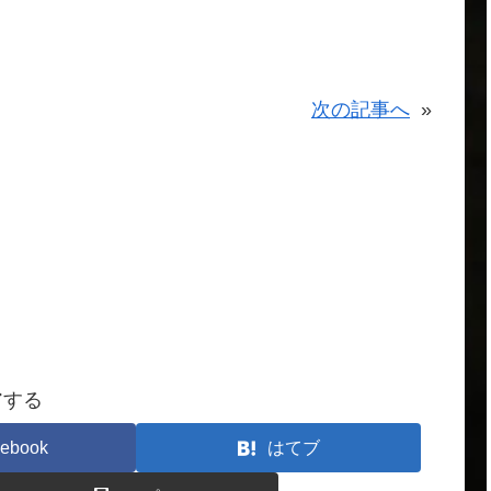
次の記事へ
»
アする
ebook
はてブ