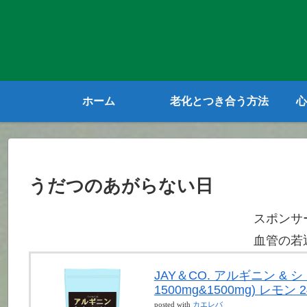
ホーム
老化とつき合う方法
心
うだつのあがらない日
スポンサ
血管の若
JAY＆CO. アルギニン &
1500mg&1500mg) レモン 2
posted with
カエレバ