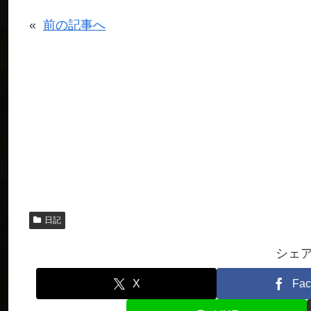
«
前の記事へ
日記
シェ
X
Fac