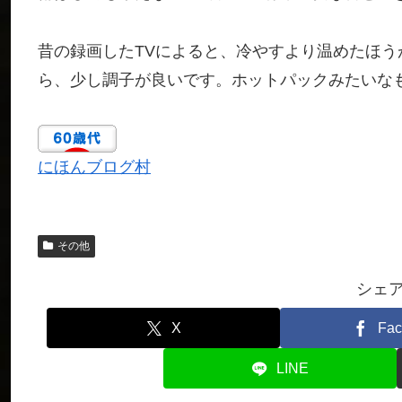
昔の録画したTVによると、冷やすより温めたほ
ら、少し調子が良いです。ホットパックみたいな
にほんブログ村
その他
シェ
X
Fac
LINE