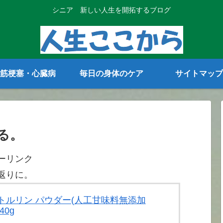
シニア 新しい人生を開拓するブログ
筋梗塞・心臓病
毎日の身体のケア
サイトマップ
る。
ーリンク
返りに。
 シトルリン パウダー(人工甘味料無添加
40g