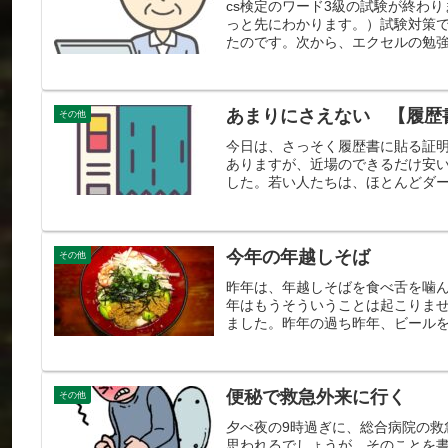
cs検定のワード3級の試験が終わ
っと先にわかります。）試験対策
たのです。次から、エクセルの勉強
あまりにさえない 【履歴
その他
今日は、さっそく履歴書に貼る証
ありますが、近場のできるだけ安
した。若い人たちは、ほとんどダー
今年の年越しそば
その他
昨年は、年越しそばを食べ舌を噛
年はもうそういうことは起こりま
ました。昨年の過ち昨年、ビールを
便秘で救急外来に行く
その他
夕べ夜の9時過ぎに、総合病院の
思われるでしょうが、そのことを