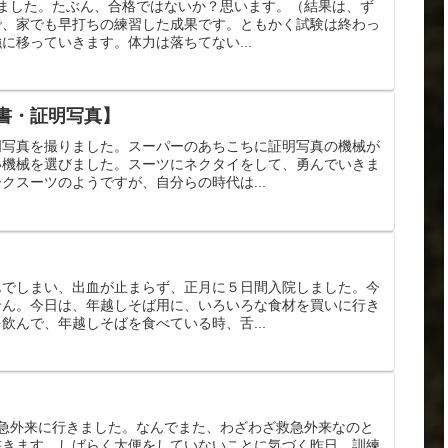
りました。たぶん、合格ではないか？思います。（結果は、ず
で、家でも早打ちの練習した成果です。ともかく試験は終わっ
に移っていきます。体力は落ちてない...
書・証明写真】
明写真を撮りました。スーパーのあちこちに証明写真の機械が
い機械を選びました。スーツにネクタイをして、勇んでいきま
クスーツのようですが、自分らの時代は...
んでしまい、出血が止まらず、正月に５日間入院しました。今
せん。今日は、年越しそば用に、いろいろな食材を買いに行き
飲んで、年越しそばを食べている時、舌...
救急外来に行きました。なんでまた、わざわざ救急外来なのと
書きます。しばらく大便をしていないことに気づく昨日、訓練