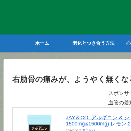
ホーム
老化とつき合う方法
心
右肋骨の痛みが、ようやく無くな
スポンサ
血管の若
JAY＆CO. アルギニン &
1500mg&1500mg) レモン 2
posted with
カエレバ