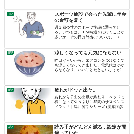
まあ、１杯までですね。しかし、今日
は、それどころではないです。朝起きた
時から、くしゃみ連発です。おそらく鼻
スポーツ施設で会った先輩に年金
日記
炎ですが、ステロイド噴霧薬...
の金額を聞く
週２回公共のスポーツ施設に通ってい
る。いつもは、１９時過ぎに行くことが
多いが、その日は外出のついでに１７時
過ぎに行った。バーベルとか、ダンベル
とか扱うゾーンに、「もしかして知り合
いかも？」と思われる方がいた。何年も
涼しくなっても元気にならない
日記
会っていないと、風貌も変わ...
昨日ぐらいから、エアコンをつけなくて
も涼しくなってきました。電気代はかか
らなくなり、いいことだと思いますが、
比例して元気になるということはない。
暑かった夏の蓄積した疲労なのかもしれ
ないですが、それも理屈の世界のような
気がします。今朝、朝飯の...
疲れがドッと出た。
日記
あれから早出の出勤が終わり、ベッドに
横になって久方ぶりに昼間のサスペンス
ドラマ「十津川警部シリーズ (渡瀬恒彦
版)」を観て、その後爆睡。（恐ろしい看
護師さんたちの話でした・・・。）21時
ごろ目を覚まして、夕ご飯食べました。
夕食作る元気なく、...
読み手がどんどん減る…設定が間
日記
違っていた。