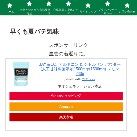
シニア 新しい人生を開拓するブログ
老化とつき合う
心筋梗塞・心臓
毎日の身体のケ
プライバシーポ
ホーム
サイトマップ
お問い合わせ
方法
病
ア
リシー
早くも夏バテ気味
スポンサーリンク
血管の若返りに。
JAY＆CO. アルギニン & シトルリン パウダー
(人工甘味料無添加1500mg&1500mg) レモン
240g
posted with
カエレバ
ネオジェネレーション本店
Yahooショッピング
Amazon
楽天市場