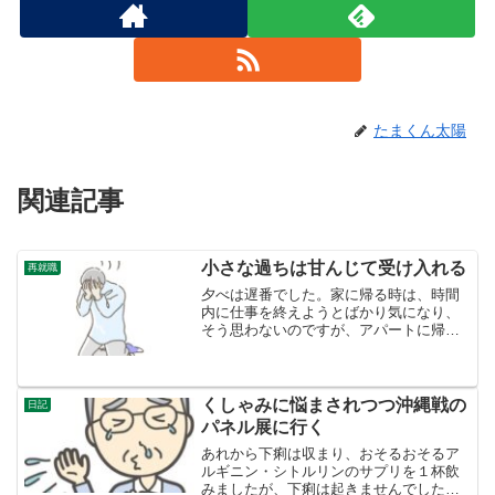
たまくん太陽
関連記事
小さな過ちは甘んじて受け入れる
再就職
夕べは遅番でした。家に帰る時は、時間
内に仕事を終えようとばかり気になり、
そう思わないのですが、アパートに帰っ
てから、「自分はあの部屋の鍵をきちん
とかけただろうか？」と根拠のない不安
にかられます。先輩のパート警備員の人
は、「遅番は、自分一人に...
くしゃみに悩まされつつ沖縄戦の
日記
パネル展に行く
あれから下痢は収まり、おそるおそるア
ルギニン・シトルリンのサプリを１杯飲
みましたが、下痢は起きませんでした。