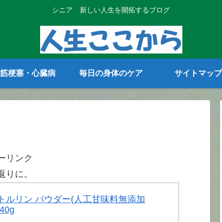
シニア 新しい人生を開拓するブログ
筋梗塞・心臓病
毎日の身体のケア
サイトマップ
ーリンク
返りに。
 シトルリン パウダー(人工甘味料無添加
40g