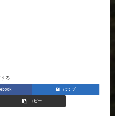
。
アする
ebook
はてブ
コピー