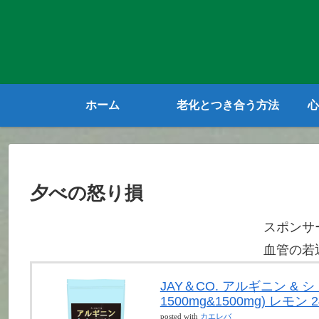
ホーム
老化とつき合う方法
心
夕べの怒り損
スポンサ
血管の若
JAY＆CO. アルギニン &
1500mg&1500mg) レモン 2
posted with
カエレバ