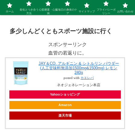
シニア 新しい人生を開拓するブログ
老化とつき合う
心筋梗塞・心臓
毎日の身体のケ
プライバシーポ
ホーム
サイトマップ
お問い合わせ
方法
病
ア
リシー
多少しんどくともスポーツ施設に行く
スポンサーリンク
血管の若返りに。
JAY＆CO. アルギニン & シトルリン パウダー
(人工甘味料無添加1500mg&1500mg) レモン
240g
posted with
カエレバ
ネオジェネレーション本店
Yahooショッピング
Amazon
楽天市場