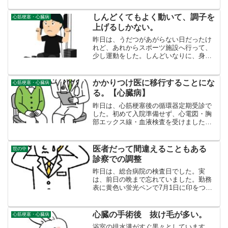
ではありません。毎朝、体重計に乗って
いますが、最近いよいよ６７㎏台に近づ
しんどくてもよく動いて、調子を
心筋梗塞・心臓病
いています。もしかすると...
上げるしかない。
昨日は、うだつがあがらない日だったけ
れど、あれからスポーツ施設へ行って、
少し運動をした。しんどいなりに、身体
を動かさないとさらにしんどくなる。背
中にやっぱり違和感がある。心筋梗塞を
やった時、背中にも違和感があったの
かかりつけ医に移行することにな
心筋梗塞・心臓病
で、背中に違和感があると、...
る。【心臓病】
昨日は、心筋梗塞後の循環器定期受診で
した。初めて入院準備せず、心電図・胸
部エックス線・血液検査を受けました。
結果、問題がないということでした（夜
遅く晩御飯食べたので、中性脂肪だけ非
常に悪かった以外）、「前に開業医で今
医者だって間違えることもある
世の中
後診察の話が出ていました...
診察での調整
昨日は、総合病院の検査日でした。実
は、前日の晩まで忘れていました。勤務
表に黄色い蛍光ペンで7月1日に印をつけ
ていましたが、しばらく考えて検査日で
あることに気づきました。１ヶ月前に体
が不調で（むかむか吐き気がする）、１
心臓の手術後 抜け毛が多い。
心筋梗塞・心臓病
ヶ月前倒しで検査を受け、...
浴室の排水溝がすぐ黒々としています。