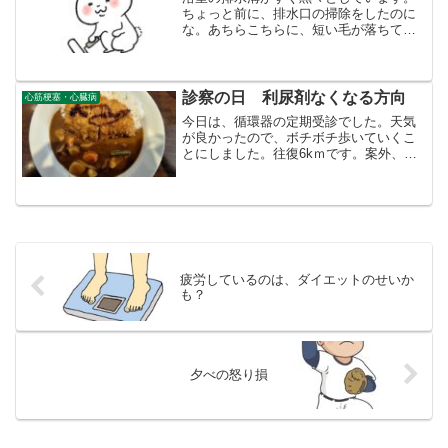
ちょっと前に、排水口の掃除をしたのに
な。あちらこちらに、短い毛が落ちてい
ます。たえず、ころころで掃除していな
いと、床に髪の毛が散乱するでしょう。
「きちゃなーい。」学生時代には、自分
の下宿で誕生会を祝っても...
診察の日 利尿剤なくなる方向
心筋梗塞・心臓病
今日は、循環器の定期受診でした。天気
が良かったので、ボチボチ歩いていくこ
とにしました。往復6kｍです。案外、都
会の人より田舎の人はあまり歩かないか
もしれません。いつもは、自家用車かバ
スですから。循環器科は、年寄りばかり
いつものことですが、私...
疲労しているのは、ダイエットのせいか
も？
夕べの怒り損