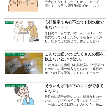
分少なくなりました。しかし、やっぱり
疲れて、今日も昼寝2時間ばかりしまし
た。体重も、登山後６７㎏あったものが
四日目にして６９㎏になってしまいまし
た。体重が増えると、心不全ではない
か？と、不安に駆り立てられ...
心筋梗塞でも心不全でも脱水症で
再就職
もない・・・
休日の２日目です。昨日も一日ベッドで
横になっていましたが、今朝もムカムカ
し、吐きそうな感じで、体がしんどいで
す。こりゃあいかん。どこかに異常があ
るはずだ。かかりつけ医に行っても、す
ぐ結果がわからないし、こうなりゃ心筋
こんなに眠いのにたくさんの薬を
心筋梗塞・心臓病
梗塞でお世話になった総合...
飲まないといけない。
２か月分の心臓病（心筋梗塞の2次予防の
ための）の薬の処方をもらいに、昨日か
かりつけ医を受診しました。ドクターに
言われました。勤務は不規則かもしれな
いけれど、できるだけ生活リズムを整え
て食事もできるだけ同じ時間に食べてく
そういえば目の下のクマができて
心筋梗塞・心臓病
ださいと。夜勤（22時...
いない。
最近体の調子が良いのは、健康食材のせ
いか、この頃やっている「かかと上げ」
（一日に１００回以上）のせいか、厳密
にどちらかがわからない。崖のある登山