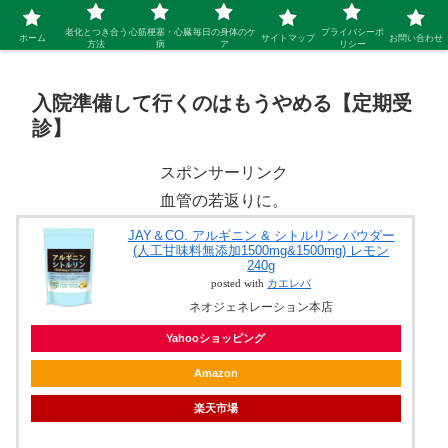
シニア 新しい人生を開拓するブログ
老化とつき合う
心筋梗塞・心臓
毎日の身体のケ
プライバシーポ
ホーム
サイトマップ
お問い合わせ
方法
病
ア
リシー
入院準備して行くのはもうやめる【定期受
診】
スポンサーリンク
血管の若返りに。
JAY＆CO. アルギニン & シトルリン パウダー
(人工甘味料無添加1500mg&1500mg) レモン
240g
posted with
カエレバ
ネオジェネレーション本店
Yahooショッピング
Amazon
楽天市場