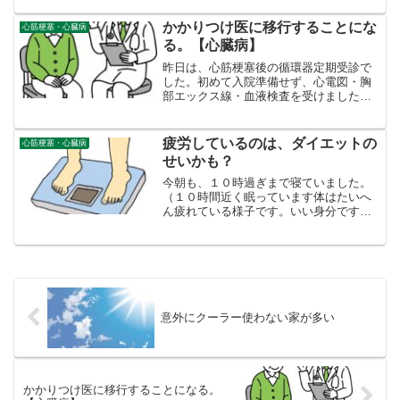
で、ふくらはぎ痛やけいれんがあったの
で、鍛えることにした。ふくらはぎは、
かかりつけ医に移行することにな
心筋梗塞・心臓病
第２の心臓と呼ばれるぐら...
る。【心臓病】
昨日は、心筋梗塞後の循環器定期受診で
した。初めて入院準備せず、心電図・胸
部エックス線・血液検査を受けました。
結果、問題がないということでした（夜
遅く晩御飯食べたので、中性脂肪だけ非
常に悪かった以外）、「前に開業医で今
疲労しているのは、ダイエットの
心筋梗塞・心臓病
後診察の話が出ていました...
せいかも？
今朝も、１０時過ぎまで寝ていました。
（１０時間近く眠っています体はたいへ
ん疲れている様子です。いい身分ですね
⇒そうですね。でも昼間遊んでいるわけ
ではありません。毎朝、体重計に乗って
いますが、最近いよいよ６７㎏台に近づ
いています。もしかすると...
意外にクーラー使わない家が多い
かかりつけ医に移行することになる。