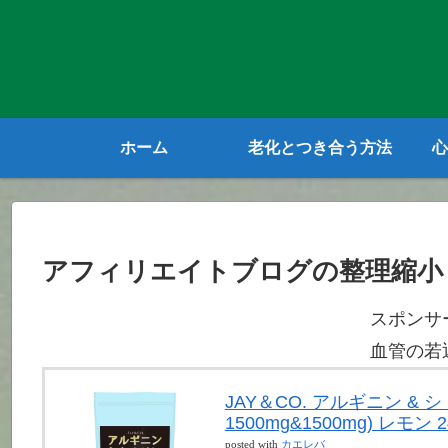
ホーム
老化とつき合う方法
心
アフィリエイトブログの整理縮小
スポンサ
血管の若
JAY＆CO. アルギニン &
1500mg&1500mg) レモン 2
posted with
カエレバ