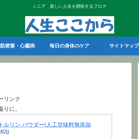
シニア 新しい人生を開拓するブログ
筋梗塞・心臓病
毎日の身体のケア
サイトマップ
ーリンク
返りに。
 シトルリン パウダー(人工甘味料無添加
40g