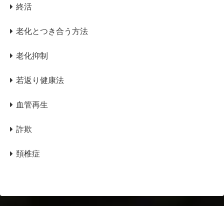
終活
老化とつき合う方法
老化抑制
若返り健康法
血管再生
詐欺
頚椎症