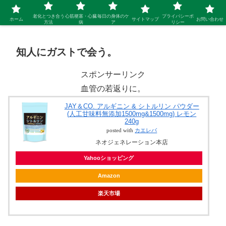
シニア 新しい人生を開拓するブログ
老化とつき合う
心筋梗塞・心臓
毎日の身体のケ
プライバシーポ
ホーム
サイトマップ
お問い合わせ
方法
病
ア
リシー
知人にガストで会う。
スポンサーリンク
血管の若返りに。
JAY＆CO. アルギニン & シトルリン パウダー
(人工甘味料無添加1500mg&1500mg) レモン
240g
posted with
カエレバ
ネオジェネレーション本店
Yahooショッピング
Amazon
楽天市場