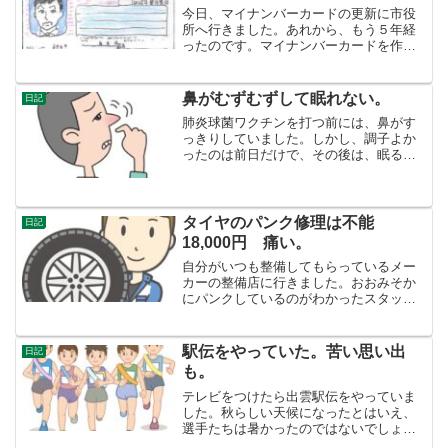
今日、マイナンバーカードの更新に市役
所へ行きました。あれから、もう５年経
ったのです。マイナンバーカードを作っ
た時は、市役所には行きませんでした。
確か、イオンの証明写真機から申請した
ような。更新の時には、市役所に出向か
鼻がむずむずして眠れない。
日記
ないといけないんですね。...
肺炎球菌ワクチンを打つ前には、鼻がす
っきりしていました。しかし、調子よか
ったのは前日だけで、その後は、眠る時
いつも鼻づまりに悩まされています。室
温25℃が微妙な室温です。昨日から、室
温が夜も25℃あります。暑いというよ
り、ちょうど良いです。...
タイヤのパンク修理は不能
日記
18,000円 痛い。
自分がいつも整備してもらっているメー
カーの整備店に行きました。おおみそか
にパンクしているのがわかったスタッド
レスタイヤを1本持っていきました。タイ
ヤを見てもらったところ、タイヤの接地
面ではなく、接地面にちかい横のところ
駅伝をやっていた。苦い思い出
日記
から、空気が漏れている...
も。
テレビをつけたら出雲駅伝をやっていま
した。秋らしい天候になったとはいえ、
選手たちは暑かったのではないでしょう
か。テレビに見慣れた風景が映ります。