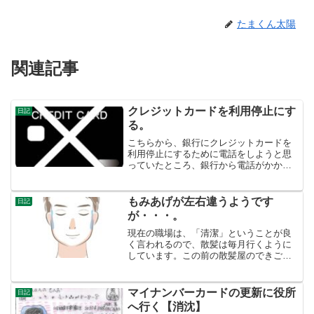
たまくん太陽
関連記事
クレジットカードを利用停止にす
日記
る。
こちらから、銀行にクレジットカードを
利用停止にするために電話をしようと思
っていたところ、銀行から電話がかかっ
てきました。私のショートメッセージの
返事がまだですと。あれれ・・・。不正
利用されたカードは、利用停止になるシ
もみあげが左右違うようです
日記
ョートメッセージのリンク...
が・・・。
現在の職場は、「清潔」ということが良
く言われるので、散髪は毎月行くように
しています。この前の散髪屋のできごと
です。私は、全国チェーンの洗髪無し、
顔剃り有り、シルバー割引で１６００円
の店でやってもらっています。「どうさ
マイナンバーカードの更新に役所
日記
れますか？」「全体に２セ...
へ行く【消沈】