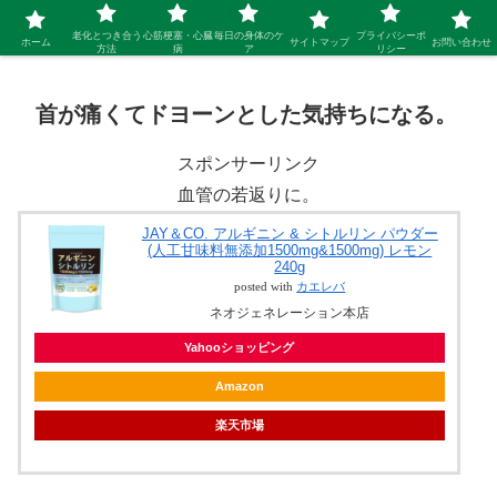
シニア 新しい人生を開拓するブログ
老化とつき合う
心筋梗塞・心臓
毎日の身体のケ
プライバシーポ
ホーム
サイトマップ
お問い合わせ
方法
病
ア
リシー
首が痛くてドヨーンとした気持ちになる。
スポンサーリンク
血管の若返りに。
JAY＆CO. アルギニン & シトルリン パウダー
(人工甘味料無添加1500mg&1500mg) レモン
240g
posted with
カエレバ
ネオジェネレーション本店
Yahooショッピング
Amazon
楽天市場