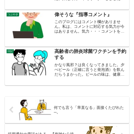
が、これでも舌がヒリヒリしながら、コ
ップの水をがぶ飲みしながら食べまし
た。先月は、２辛で食べたけど無茶苦茶
偉そうな『指導コメント』
つぶやき
辛かった。おかしいな、１０年...
このブログにはコメント欄がありませ
ん。私は、コメントに対応する気力が今
はありません。気力・・・コメントを送
る側は、「アドバイスする」という善意
の気持ちで書いておられると思います
が、書き口いかんによっては、たいへん
不快な気持ちになります。とい...
高齢者の肺炎球菌ワクチンを予約
日記
する
かなり風邪？は良くなってきました。夕
べビール（正確に言うと発泡酒）を飲ん
だらうまかった。ビールの味は、健康の
バロメーターですね。検査やワクチン
で、判断を棚上げにしているものがあり
ます。ひとつは、大腸ポリープ検査で
す。２年前にポリープを５ヶ切...
何でも言う「率直なる」面接くたびれた
─。