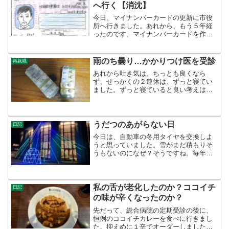
へ行く【消沈】
今日、マイナンバーカードの更新に市役
所へ行きました。あれから、もう５年経
ったのです。マイナンバーカードを作っ
た時は、市役所には行きませんでした。
確か、イオンの証明写真機から申請した
ような。更新の時には、市役所に出向か
雨のち曇り…かかりつけ医を受診
再就職
ないといけないんですね。...
あれから吐き気は、ちっとも良くなら
ず、せっかくの２連休は、ずっと寝てい
ました。ずっと寝ていると良い考えは浮
かびません。こんなに衰弱（？）してい
るのなら、もう働けない、もうい今の職
場をおさらばした方がいいのでは？と思
うようになりました。でも、...
うだつのあがらない日
日記
今日は、自動車の冬用タイヤを交換しよ
うと思っていました。雪がまだ積もりそ
うもないのになぜ？そうですね。毎年、
天気予報を聞いて、積雪がありそうだと
タイヤを変えています。今年は、まだ自
動車で山越えをして、山陽側に古代史の
取材に行こうと考えている...
私の舌が老化したのか？ココイチ
日記
の味が辛くなったのか？
先だって、総合病院の定期受診の後に、
恒例のココイチカレーを食べに行きまし
た。抑えめに１辛でオーダーしました