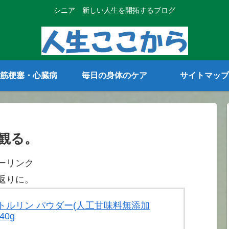
シニア 新しい人生を開拓するブログ
筋梗塞・心臓病
毎日の身体のケア
サイトマップ
観る。
ーリンク
返りに。
 シトルリン パウダー(人工甘味料無添加
40g