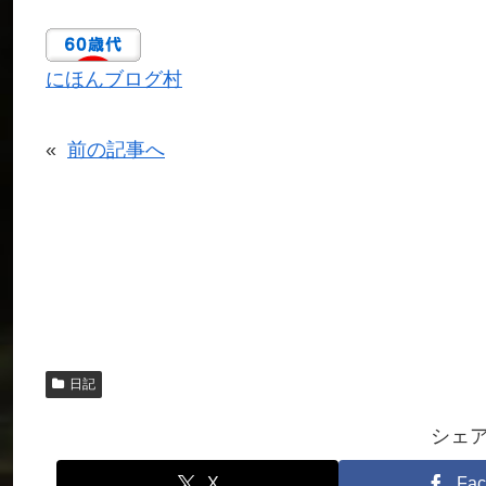
にほんブログ村
«
前の記事へ
日記
シェ
X
Fac