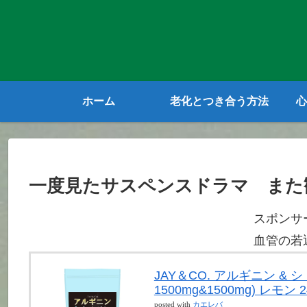
ホーム
老化とつき合う方法
心
一度見たサスペンスドラマ また
スポンサ
血管の若
JAY＆CO. アルギニン &
1500mg&1500mg) レモン 2
posted with
カエレバ