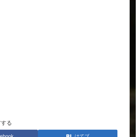
アする
ebook
はてブ