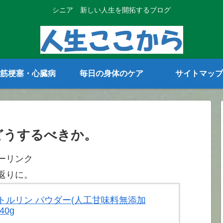
シニア 新しい人生を開拓するブログ
筋梗塞・心臓病
毎日の身体のケア
サイトマップ
どうするべきか。
ーリンク
返りに。
 シトルリン パウダー(人工甘味料無添加
40g