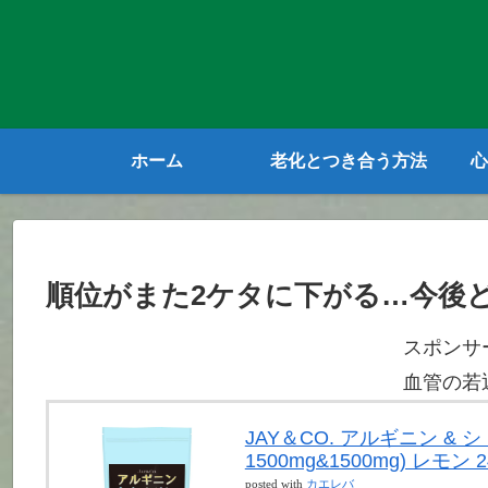
ホーム
老化とつき合う方法
心
順位がまた2ケタに下がる…今後
スポンサ
血管の若
JAY＆CO. アルギニン &
1500mg&1500mg) レモン 2
posted with
カエレバ