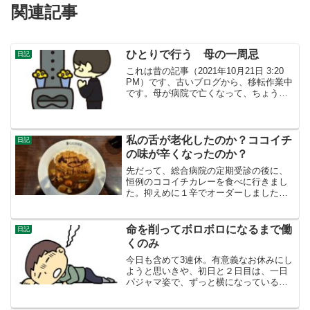
関連記事
ひとりで行う 母の一周忌
日記
これは昔の記事（2021年10月21日 3:20
PM）です、古いブログから、移転作業中
です。母が病院で亡くなって、ちょうど
１年が経ちました。４９日の法要は、親
族が集まり、お坊さんに読経してもらい
会食し、普通の法要を行いました。あの
頃は、「...
私の舌が老化したのか？ココイチ
日記
の味が辛くなったのか？
先だって、総合病院の定期受診の後に、
恒例のココイチカレーを食べに行きまし
た。抑えめに１辛でオーダーしました
が、これでも舌がヒリヒリしながら、コ
ップの水をがぶ飲みしながら食べまし
た。先月は、２辛で食べたけど無茶苦茶
命を削ってボロボロになるまで働
日記
辛かった。おかしいな、１０年...
くのみ
今日も含めて3連休。有意義なお休みにし
ようと思いきや、初日と２日目は、一日
パジャマ姿で、ずっと横になっているこ
とが多かったです。座っているときは、
テレビのサスペンスドラマ観たり、