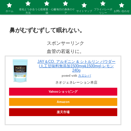
シニア 新しい人生を開拓するブログ
老化とつき合う
心筋梗塞・心臓
毎日の身体のケ
プライバシーポ
ホーム
サイトマップ
お問い合わせ
方法
病
ア
リシー
鼻がむずむずして眠れない。
スポンサーリンク
血管の若返りに。
JAY＆CO. アルギニン & シトルリン パウダー
(人工甘味料無添加1500mg&1500mg) レモン
240g
posted with
カエレバ
ネオジェネレーション本店
Yahooショッピング
Amazon
楽天市場