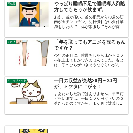
YOUTUBEを観たりですが、それ以外何
やっぱり睡眠不足で睡眠導入剤処
再就職
もする気なし。というか...
方してもらうが飲まず。
ああ、首が痛い。首の根元からの肩の筋
肉がカチンコチン。先日慣れない受付業
務をしたので、体が緊張してそれが首に
来た・・・。と、思ったが、最近ストレ
スがたまってまた無料インターネットゲ
ームの「ＰＯＫＩゲーム」をやり始めた
「年を取ってもアニメを観るもん
その他
のが原因と思われます。首...
ですか？」
今年の正月に、前屈をしたら床から２０
㎝以上までしかできませんでした。もと
は、手のひらがつきそうなぐらいがんば
ってストレッチをしていましたが、なに
もしなくなるとこういうことになりま
す。それから、毎朝３０秒ぐらいするよ
一日の収益が突然20円～30円
アフィリエイト
うにして、４０日目、やっと...
が、３ケタに上がる！
まあたいした話ではありません。半年前
ぐらいまでは、一日１００円ぐらいの収
益だったのですから。１ヶ月で計算して
も、約 月３０００円にしかなりませ
ん。それでもずっと２０円～３０円で来
たのが、１週間ぐらい前から、１００円
を超えるようになってほっと...