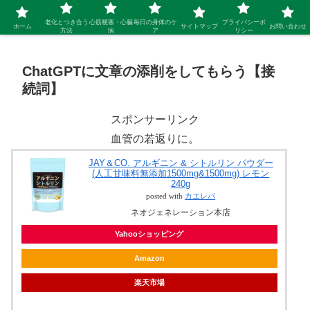
シニア 新しい人生を開拓するブログ
老化とつき合う
心筋梗塞・心臓
毎日の身体のケ
プライバシーポ
ホーム
サイトマップ
お問い合わせ
方法
病
ア
リシー
ChatGPTに文章の添削をしてもらう【接
続詞】
スポンサーリンク
血管の若返りに。
JAY＆CO. アルギニン & シトルリン パウダー
(人工甘味料無添加1500mg&1500mg) レモン
240g
posted with
カエレバ
ネオジェネレーション本店
Yahooショッピング
Amazon
楽天市場