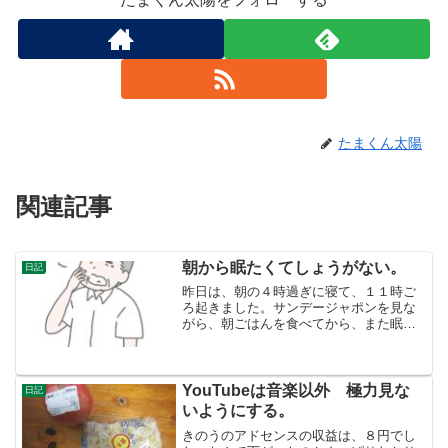
たまくん太陽
関連記事
朝から眠たくてしょうがない。
日記
昨日は、朝の４時過ぎに寝て、１１時ご
ろ起きました。サンデージャポンを見な
がら、朝ごはんを食べてから、また眠く
なり、横になると、また眠ってしまい起
きたら、２時３０分で、昼ご飯を食べた
ら、またうとうとして、夕方まで眠って
いました（いったいどれだ...
YouTubeは音楽以外 極力見な
日記
いようにする。
きのうのアドセンスの収益は、８円でし