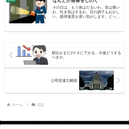
なんとか遅番をしのぐ
再就職
は、格安の散髪屋のグルー...
その日は、もう体はだるいわ、首は痛い
わ、吐き気はするわ、目の調子もおかし
い、眼球速度が遅い気がします。どっか
悪いんじゃないか・・・と思いつつも、
片方で循環器や消化器であれほど調べて
も異常がなかったじゃないかなどと別の
考えがでてきます。そうは...
順位がまた2ケタに下がる…今後どうする
べきか。
公明党連立離脱
ホーム
日記