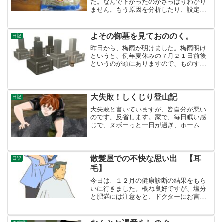
た。なんで下がったのかさっぱりわかり
ません。もう原因を分析したり、設定を
あれこれいじったりするのは止めにしま
す。見切り品コーナーさて、いつもスー
パーに行ったら、見切り品コーナーに真
よその御墓を見ておののく。
日記
っ先に行きます。見切り品...
昨日から、梅雨が明けました。梅雨明け
というと、例年夏休みの７月２１日前後
というのが頭にありますので、ものすご
く早いです。自分の６６才の人生の中
で、６月中の梅雨明けなど１回でもあっ
たのでしょうか。夏場の水不足を案じま
す。さて、久しぶりに車を飛...
大失敗！しくじり登山記
日記
大失敗と書いていますが、皆自分が悪い
のです。反省します。家で、毎日眠い感
じで、ヌボーっと一日が過ぎ、ホームぺ
ージの記事がほとんど進行しない毎日で
す。キリっとせんといけんなあと思い、
ひざびさに、登山して、磐座いわくら
（信仰対象となっている巨石...
散髪屋での不快な思い出 【耳
日記
毛】
今日は、１２月の健康診断の結果をもら
いに行きました。概ね良好ですが、塩分
と肥満には注意をと、ドクターにお言葉
をもらいました。その後、いつも行って
いる格安の散髪屋で、髪を切りました。
格安店 今の店に収まるまでうちの町に