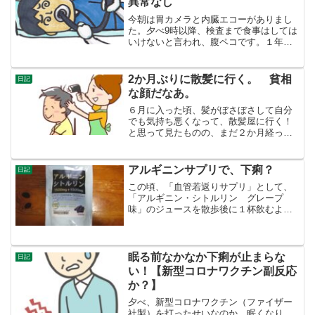
異常なし
今朝は胃カメラと内臓エコーがありまし
た。夕べ9時以降、検査まで食事はしては
いけないと言われ、腹ペコです。１年半
ぐらい前に、ここの病院で（かかりつけ
医）で胃カメラをやりましたが、その時
口からの胃カメラでしたが、ストレスな
2か月ぶりに散髪に行く。 貧相
日記
く終わりました。今日も...
な顔だなあ。
６月に入った頃、髪がぼさぼさして自分
でも気持ち悪くなって、散髪屋に行く！
と思って見たものの、まだ２か月経って
いなかったので、２ヶ月経つまで待ちま
した。何日か待つことにどれほどの意味
があるかわかりませんが、ちょちょっと
アルギニンサプリで、下痢？
日記
の節約です。昔は、めいっ...
この頃、「血管若返りサプリ」として、
「アルギニン・シトルリン グレープ
味」のジュースを散歩後に１杯飲むよう
にしています。今朝もスーパーまで歩い
たら（片道２ｋｍぐらい）大分汗をかき
ました。脱水になったらいけないと思っ
て、いつも１杯のサプリのジ...
眠る前なかなか下痢が止まらな
日記
い！【新型コロナワクチン副反応
か？】
夕べ、新型コロナワクチン（ファイザー
社製）を打ったせいなのか、眠くなり