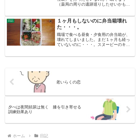
（薬局の周りの遺跡巡りしたせいかも）
夜の８時には、夕食を食べ眠る体制に。
しかし、１０時前にお腹が変だ。なにか
おならと一緒にお腹から出そうな勢い。
１ヶ月もしないのに弁当箱壊れ
日記
すぐトイレに行くが、ちょび...
た・・・。
職場で食べる昼食・夕食用の弁当箱が、
壊れてしまいました。まだ１ヶ月も経っ
ていないのに・・・。スヌーピーのキャ
ラクター商品だったので少し値段高め
（１４００円ぐらい）でした。ロックの
所が弁当を開けたら、パキッと折れまし
た。あ─あ。ロックが一つ折...
老いらくの恋
夕べは夜間頻尿は無く 膝を引き寄せる
訓練効果あり
ホーム
日記