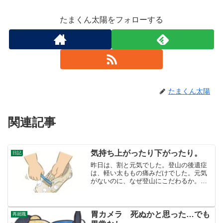
たまくん太陽をフォローする
たまくん太陽
関連記事
気持ち上がったり下がったり。
日記
昨日は、割と元気でした。登山の後遺症
は、軽い太ももの痛みだけでした。元気
がないのに、なぜ登山にこだわるか。他
の人と違って、登山が趣味ではありませ
ん。磐座に祈祷すれば、パワーをもらえ
る信仰が背後にあるんじゃないかと思い
ます。元気が無いのに無理...
胃カメラ 死ぬかと思った…でも
再就職