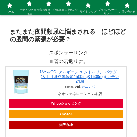
シニア 新しい人生を開拓するブログ
老化とつき合う
心筋梗塞・心臓
毎日の身体のケ
プライバシーポ
ホーム
サイトマップ
お問い合わせ
方法
病
ア
リシー
またまた夜間頻尿に悩まされる ほどほど
の股間の緊張が必要？
スポンサーリンク
血管の若返りに。
JAY＆CO. アルギニン & シトルリン パウダー
(人工甘味料無添加1500mg&1500mg) レモン
240g
posted with
カエレバ
ネオジェネレーション本店
Yahooショッピング
Amazon
楽天市場