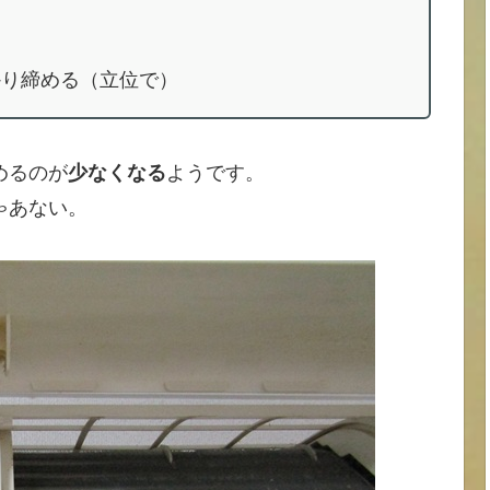
かり締める（立位で）
めるのが
少なくなる
ようです。
ゃあない。