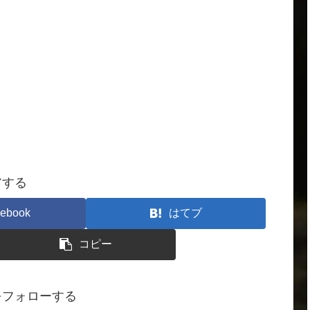
アする
ebook
はてブ
コピー
をフォローする