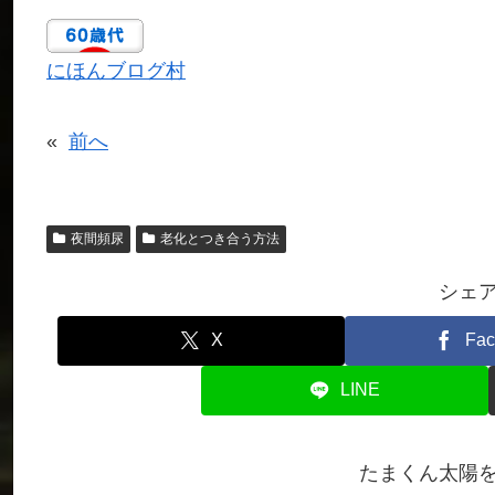
にほんブログ村
«
前へ
夜間頻尿
老化とつき合う方法
シェ
X
Fac
LINE
たまくん太陽