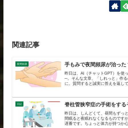
関連記事
手もみで夜間頻尿が治った
夜間頻尿
昨日は、AI（チャットGPT）を
─。そんな文章、「しれっと」作
に。質問すると誠実に答えを返して
脊柱管狭窄症の手術をする
日記
昨日は、しんどくて、昼間もずっ
間眠ると夜眠れなくなるものです
遅番です。ちょっと体力が持つか心