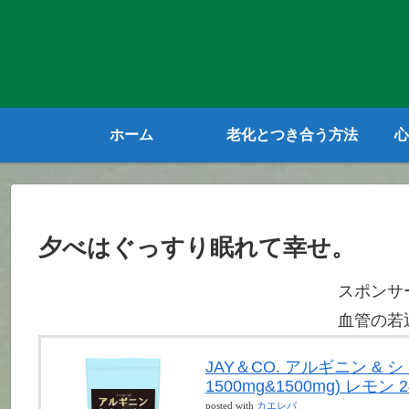
ホーム
老化とつき合う方法
心
夕べはぐっすり眠れて幸せ。
スポンサ
血管の若
JAY＆CO. アルギニン &
1500mg&1500mg) レモン 2
posted with
カエレバ