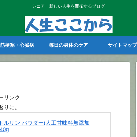
シニア 新しい人生を開拓するブログ
筋梗塞・心臓病
毎日の身体のケア
サイトマップ
ーリンク
返りに。
 シトルリン パウダー(人工甘味料無添加
40g