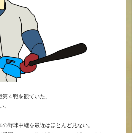
戦第４戦を観ていた。
い。
本の野球中継を最近はほとんど見ない。