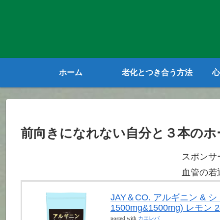
ホーム
老化とつき合う方法
心
前向きになれない自分と３本のホ
スポンサ
血管の若
JAY＆CO. アルギニン &
1500mg&1500mg) レモン 2
posted with
カエレバ