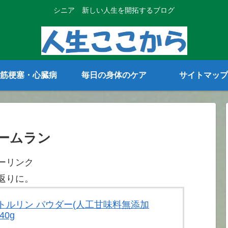
シニア 新しい人生を開拓するブログ
筋梗塞・心臓病
毎日の身体のケア
サイトマップ
ームラン
ーリンク
返りに。
 シトルリン パウダー(人工甘味料無添加
40g