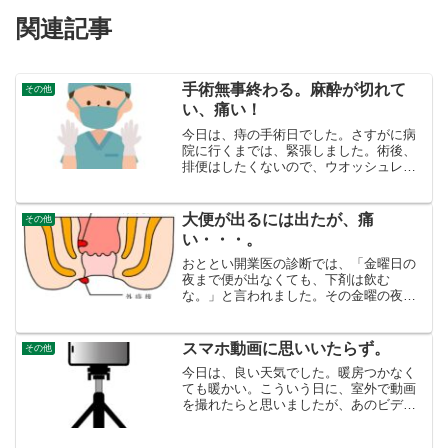
関連記事
手術無事終わる。麻酔が切れて
その他
い、痛い！
今日は、痔の手術日でした。さすがに病
院に行くまでは、緊張しました。術後、
排便はしたくないので、ウオッシュレッ
トを当ててなんとか便を出しました。手
術が始まったら、ドクターや看護師に身
をまかせるので、なるようにしかなりま
大便が出るには出たが、痛
その他
せん。術前検査の結果 喜...
い・・・。
おととい開業医の診断では、「金曜日の
夜まで便が出なくても、下剤は飲む
な。」と言われました。その金曜の夜が
来ました。残便感の正体 木曜日の午前
中、消化器内科の開業医の診察では、
「摘便をすると、大腸の腸壁が傷つくの
スマホ動画に思いいたらず。
その他
で、便がなくとも、便がでそうな...
今日は、良い天気でした。暖房つかなく
ても暖かい。こういう日に、室外で動画
を撮れたらと思いましたが、あのビデオ
カメラでは録画できません。あのビデオ
カメラはやっぱり使えない今朝、ビデオ