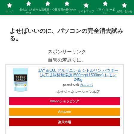
シニア 新しい人生を開拓するブログ
老化とつき合う
心筋梗塞・心臓
毎日の身体のケ
プライバシーポ
ホーム
サイトマップ
お問い合わせ
方法
病
ア
リシー
よせばいいのに、パソコンの完全消去試み
る。
スポンサーリンク
血管の若返りに。
JAY＆CO. アルギニン & シトルリン パウダー
(人工甘味料無添加1500mg&1500mg) レモン
240g
posted with
カエレバ
ネオジェネレーション本店
Yahooショッピング
Amazon
楽天市場