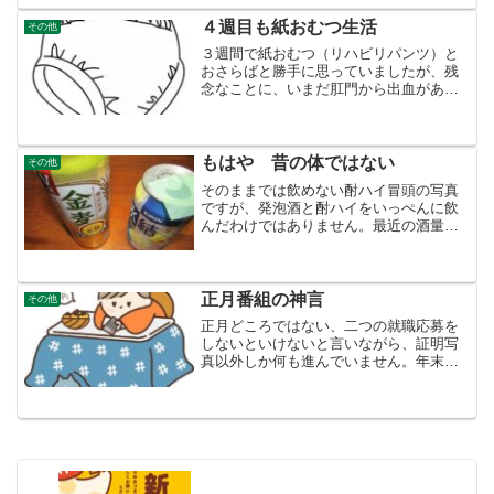
カメラをパソコンにつなぎましたが、や
っぱりパソコンが認識しま...
４週目も紙おむつ生活
その他
３週間で紙おむつ（リハビリパンツ）と
おさらばと勝手に思っていましたが、残
念なことに、いまだ肛門から出血があ
り、４週目も紙おむつをはくことになり
ます。もう出血はないと思った矢先金曜
日の朝は出血が無かったので安心しまし
た。１ヶ月までにいかないと...
もはや 昔の体ではない
その他
そのままでは飲めない酎ハイ冒頭の写真
ですが、発泡酒と酎ハイをいっぺんに飲
んだわけではありません。最近の酒量で
すが、発泡酒３５０ｃｃの缶 1本ほどで
す。別段「金麦」が好きなわけではあり
ません。スーパーに半額のシールが貼っ
てあったので、５００ｃ...
正月番組の神言
その他
正月どころではない、二つの就職応募を
しないといけないと言いながら、証明写
真以外しか何も進んでいません。年末ハ
ローワークのホームページ開けたら、
「ただいま、当サービスはシステムメン
テナンス中につき、ご利用になれませ
ん。」とあり、１月６日の８時...