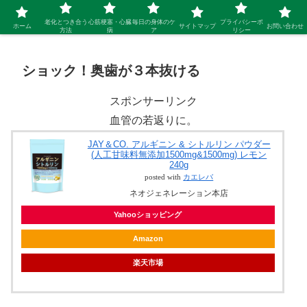
シニア 新しい人生を開拓するブログ
老化とつき合う
心筋梗塞・心臓
毎日の身体のケ
プライバシーポ
ホーム
サイトマップ
お問い合わせ
方法
病
ア
リシー
ショック！奥歯が３本抜ける
スポンサーリンク
血管の若返りに。
JAY＆CO. アルギニン & シトルリン パウダー
(人工甘味料無添加1500mg&1500mg) レモン
240g
posted with
カエレバ
ネオジェネレーション本店
Yahooショッピング
Amazon
楽天市場