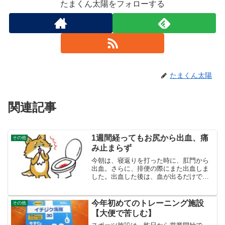
たまくん太陽をフォローする
たまくん太陽
関連記事
1週間経ってもお尻から出血、痛
その他
み止まらず
今朝は、寝返りを打った時に、肛門から
出血。さらに、排便の際にまた出血しま
した。出血した後は、血が出るだけでな
く、無茶苦茶肛門が痛くなります。手術
から１週間、いつになったら血が止まる
のでしょうか？大谷翔平さんの地区優勝
今年初めてのトレーニング施設
その他
のかかったゲームを見なが...
【大便で苦しむ】