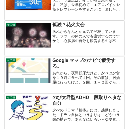
スポーツ施設は、昨日から営業開始で
す。私は、今年初めて、エアロバイクや
筋トレマシーンをすることにしました。
スポーツ施設に入ろうとしたときに、便
意をもよおしました。まずは、トイレに
行って出しておかないと思い、排便しよ
孤独？花火大会
その他
うと思いましたが、出ない！...
あれからなんとか元気で登校していま
す。フツーの体の人でも疲労するのです
から、心臓病の自分も疲労するのは不思
議はないと思われます。問題は耐えて登
校し続けることができるかどうか。さ
て、この前の土日、湖岸で花火大会があ
りました。正直なところ、花火...
Google マップのナビで疲労す
その他
る。
あれから、夜間頻尿だけど、夕べは夕食
を１９時に食べて１回。その前は、居酒
屋に行ったけど、２回。１～２回ぐらい
だったら、当面いいかなと思っていま
す。手もみがどこまで効果があるかわか
らないが、リスクがあるわけでもないの
のび太君型ADHD 段取りヘタな
その他
で、続けていきます。PRr...
自分
夕べのドラマ『相棒』には、感動しまし
た。ドラマ自体というよりは、どういう
頭の構造で、あんなにいろいろな要素を
一つのドラマにぶちこんで、人間の心理
状態を幾層にも分析したりする、脚本が