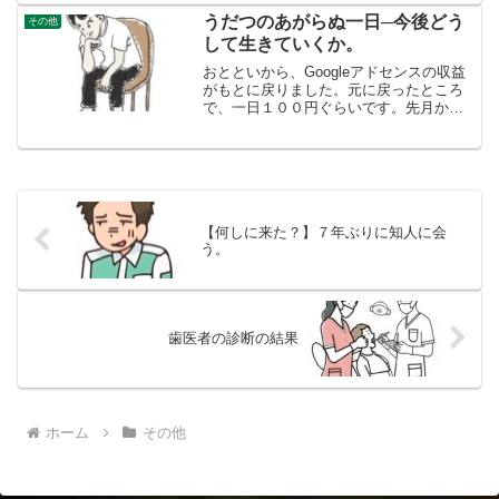
できるんかなあというところに。杉下右
うだつのあがらぬ一日─今後どう
その他
京が、絵画にも造詣が深い...
して生きていくか。
おとといから、Googleアドセンスの収益
がもとに戻りました。元に戻ったところ
で、一日１００円ぐらいです。先月か
ら、力を入れていた古代史のブログは、
Googleアドセンスの収益は、ほとんど関
係ないということが最近わかりました。
いろいろなイン...
【何しに来た？】７年ぶりに知人に会
う。
歯医者の診断の結果
ホーム
その他