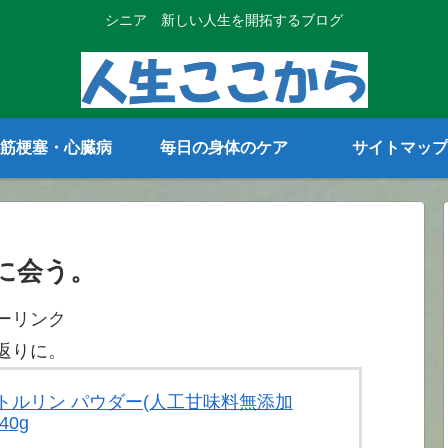
シニア 新しい人生を開拓するブログ
筋梗塞・心臓病
毎日の身体のケア
サイトマップ
に会う。
ーリンク
返りに。
 シトルリン パウダー(人工甘味料無添加
40g