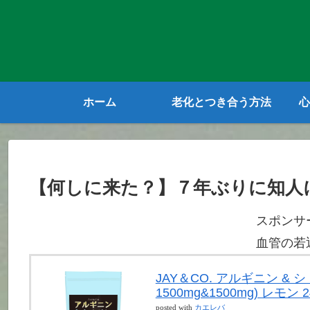
ホーム
老化とつき合う方法
心
【何しに来た？】７年ぶりに知人
スポンサ
血管の若
JAY＆CO. アルギニン &
1500mg&1500mg) レモン 2
posted with
カエレバ