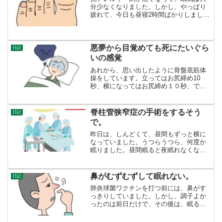
分少なくなりました。しかし、やっぱり
疲れて、今日も昼寝2時間ばかりしまし
た。体重も、登山後６７㎏あったものが
四日目にして６９㎏になってしまいまし
た。体重が増えると、心不全ではない
か？と、不安に駆り立てられ...
悪夢から目覚めても死にたいぐら
日記
いの感覚
あれから、思い出したように骨盤底筋体
操をしています。立ってはお尻締め10
秒、横になってはお尻締め１０秒、でも
座ってはお尻締めが今のところできませ
ん。強烈に死にたい感覚になるさて、今
朝４時ごろの話です。悪夢を見ました。
脊柱管狭窄症の手術をするそう
日記
トイレで目覚めたのか、悪...
で。
昨日は、しんどくて、昼間もずっと横に
なっていました。うつらうつら、何度か
眠りました。昼間眠ると夜眠れなくなる
ものですが、それは健康な人の場合で、
夜は夜で眠れました。今日は、遅番で
す。ちょっと体力が持つか心配です。昨
鼻がむずむずして眠れない。
日記
日突然スマホが鳴りました。...
肺炎球菌ワクチンを打つ前には、鼻がす
っきりしていました。しかし、調子よか
ったのは前日だけで、その後は、眠る時
いつも鼻づまりに悩まされています。室
温25℃が微妙な室温です。昨日から、室