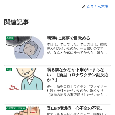
たまくん太陽
関連記事
朝5時に悪夢で目覚める
再就職
昨日は、早出でした。早出の日は、睡眠
導入剤のせいなのか、一日眠いのです
が、なんとか家に帰ってからも、眠らず
に、確かワールドカップサッカーで、ス
ペインが１ゴールした辺りに眠りました
ので、１時ぐらいです。目が覚めたのが
５時。まわりが明るくなった...
眠る前なかなか下痢が止まらな
日記
い！【新型コロナワクチン副反応
か？】
夕べ、新型コロナワクチン（ファイザー
社製）を打ったせいなのか、眠くなり
（薬局の周りの遺跡巡りしたせいかも）
夜の８時には、夕食を食べ眠る体制に。
しかし、１０時前にお腹が変だ。なにか
おならと一緒にお腹から出そうな勢い。
登山の後遺症 心不全の不安。
心筋梗塞・心臓病
すぐトイレに行くが、ちょび...
抗アレルギー剤が無くなって、眠気は大