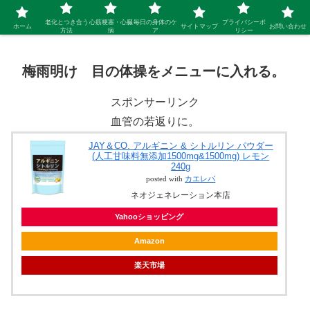
シニア 新しい人生を開拓するブログ
老化とつき合う
心筋梗塞・心臓
毎日の身体のケ
プライバシーポ
ホーム
サイトマップ
お問い合わせ
方法
病
ア
リシー
梅雨明け 目の体操をメニューに入れる。
スポンサーリンク
血管の若返りに。
JAY＆CO. アルギニン & シトルリン パウダー
(人工甘味料無添加1500mg&1500mg) レモン
240g
posted with
カエレバ
ネオジェネレーション本店
Yahooショッピング
Amazon
楽天市場