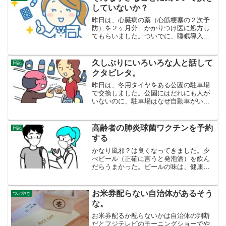
ホの警報でいっそう不安...
していないか？
昨日は、心臓病の薬（心筋梗塞の２次予
防）を２ヶ月分 かかりつけ医に処方し
てもらいました。ついでに、睡眠導入剤
の薬をディエビゴに変えてもらいまし
た。「ルネスタは、薬剤師の説明で緑内
障が発病しないか、怖くて飲みませんで
久しぶりにいろいろな人と話して
日記
した。」と言うと、ドクター...
クタビレタ。
昨日は、冬用タイヤをある公園の駐車場
で交換しました。公園にはだれにも人が
いないのに、駐車場はなぜ自動車がいっ
ぱいなんだろう？自動車の中に人がいる
場合は、おそらく営業の休憩か、ずる休
みなんだろうかな。元気なうちは自分で
高齢者の肺炎球菌ワクチンを予約
日記
タイヤを変えないといけな...
する
かなり風邪？は良くなってきました。夕
べビール（正確に言うと発泡酒）を飲ん
だらうまかった。ビールの味は、健康の
バロメーターですね。検査やワクチン
で、判断を棚上げにしているものがあり
ます。ひとつは、大腸ポリープ検査で
お米券配らない自治体があるそう
つぶやき
す。２年前にポリープを５ヶ切...
な。
お米券配るか配らないかは自治体の判断
だとフジテレビのモーニングショーでや