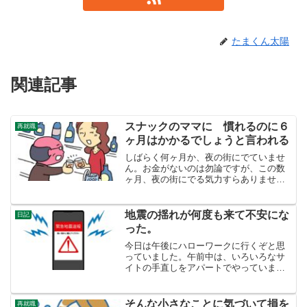
たまくん太陽
関連記事
スナックのママに 慣れるのに６
再就職
ヶ月はかかるでしょうと言われる
しばらく何ヶ月か、夜の街にでていませ
ん。お金がないのは勿論ですが、この数
ヶ月、夜の街にでる気力すらありません
でした。しかし、全く元気と言うわけで
はないですが、がんばって夜の街にでて
いきました。何軒か行きつけの店を訪ね
地震の揺れが何度も来て不安にな
日記
ましたが、シャッターがし...
った。
今日は午後にハローワークに行くぞと思
っていました。午前中は、いろいろなサ
イトの手直しをアパートでやっていまし
た。すると、１０時１８分、ぐらぐらと
10秒ぐらい横揺れがきました。けたたま
しくスマホの地震警報が鳴ります。スマ
そんな小さなことに気づいて損を
再就職