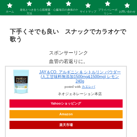
シニア 新しい人生を開拓するブログ
老化とつき合う
心筋梗塞・心臓
毎日の身体のケ
プライバシーポ
ホーム
サイトマップ
お問い合わせ
方法
病
ア
リシー
下手くそでも良い スナックでカラオケで
歌う
スポンサーリンク
血管の若返りに。
JAY＆CO. アルギニン & シトルリン パウダー
(人工甘味料無添加1500mg&1500mg) レモン
240g
posted with
カエレバ
ネオジェネレーション本店
Yahooショッピング
Amazon
楽天市場