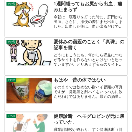
様のGoogle広告...
1週間経ってもお尻から出血、痛
その他
み止まらず
今朝は、寝返りを打った時に、肛門から
出血。さらに、排便の際にまた出血しま
した。出血した後は、血が出るだけでな
く、無茶苦茶肛門が痛くなります。手術
から１週間、いつになったら血が止まる
のでしょうか？大谷翔平さんの地区優勝
夏休みの宿題のごとく「真珠」の
その他
のかかったゲームを見なが...
記事を書く
どうにもこうにも、何かしら収益につな
がるサイトを作らないといけないと思っ
ていますが、とりあえず宝石のサイト
（もとはただの日記サイト）の「６月の
誕生石真珠」の記事を書くことにしまし
た。しかし、筆が乗らないと言います
もはや 昔の体ではない
その他
か、記事が全然進みません。思...
そのままでは飲めない酎ハイ冒頭の写真
ですが、発泡酒と酎ハイをいっぺんに飲
んだわけではありません。最近の酒量で
すが、発泡酒３５０ｃｃの缶 1本ほどで
す。別段「金麦」が好きなわけではあり
ません。スーパーに半額のシールが貼っ
てあったので、５００ｃ...
健康診断 ヘモグロビンが元に戻
その他
っていた。
職業訓練校が終わり、すぐ健康診断（特