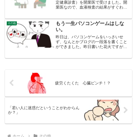
定健康診査）を開業医で受けました。開
業医なので、血液検査の結果がすぐわか
りません。２か月前に痔の手術前には、
ヘモグロビンやヘマトクリットの値が、
下がっていて、「もしや、胃か腸かどこ
もう一生パソコンゲームはしな
その他
かで、出血しているのでは...
い。
昨日は、パソコンゲームをいっさいせ
ず、なんとかブログの一段落を書くこと
ができました。昨日書いた花火ですが、
休憩に、フィナーレの花火連発だけ、ア
パートを出たところで観ました。最後は
迫力ありますね。しかし、なんとか、家
でブログ制作する、「やる気...
疲労くたくた 心臓ピンチ！？
「若い人に迷惑だということがわからん
か？」
ホーム
その他