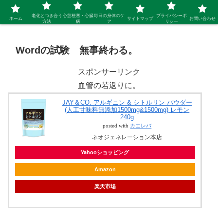
シニア 新しい人生を開拓するブログ
老化とつき合う
心筋梗塞・心臓
毎日の身体のケ
プライバシーポ
ホーム
サイトマップ
お問い合わせ
方法
病
ア
リシー
Wordの試験 無事終わる。
スポンサーリンク
血管の若返りに。
JAY＆CO. アルギニン & シトルリン パウダー
(人工甘味料無添加1500mg&1500mg) レモン
240g
posted with
カエレバ
ネオジェネレーション本店
Yahooショッピング
Amazon
楽天市場