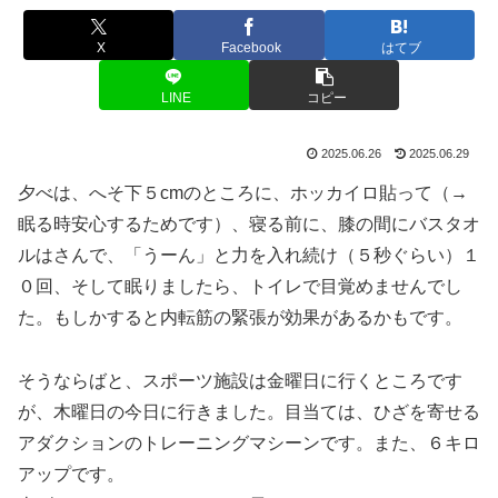
X
Facebook
はてブ
LINE
コピー
2025.06.26
2025.06.29
夕べは、へそ下５cmのところに、ホッカイロ貼って（→
眠る時安心するためです）、寝る前に、膝の間にバスタオ
ルはさんで、「うーん」と力を入れ続け（５秒ぐらい）１
０回、そして眠りましたら、トイレで目覚めませんでし
た。もしかすると内転筋の緊張が効果があるかもです。
そうならばと、スポーツ施設は金曜日に行くところです
が、木曜日の今日に行きました。目当ては、ひざを寄せる
アダクションのトレーニングマシーンです。また、６キロ
アップです。