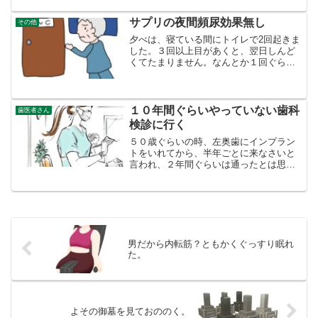
に行きましたら、写真の漢方薬が見えた
ので、買いました。かかり...
サプリの夜間頻尿効果無し
その他
夕べは、寝ている間にトイレで2回起きま
した。３回以上目があくと、翌日しんど
くてたまりません。なんとか１回ぐらい
で、収まってくれればとは思います。ビ
ールを飲んでも飲まなくてもいっしょ夜
間頻尿が多いので、ビール、２５０ｃｃ
の缶１ヶですが、それも...
１０年間ぐらいやっていない歯科
歯医者さん
検診に行く
５０歳ぐらいの時、左奥歯にインプラン
トをいれてから、半年ごとに来なさいと
言われ、２年間ぐらいは通ったとは思い
ますが、問題なしが続いたので、それっ
きり、歯医者さんには行かなくなりまし
た。しかし、昨年の年末、右下の奥歯３
本がボコッと抜けたので、...
男だから内転筋？ともかくぐっすり眠れ
た。
よその御墓を見ておののく。