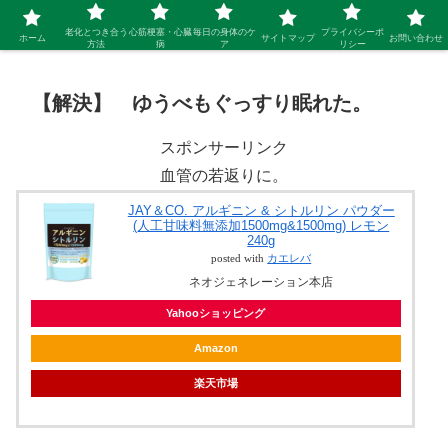
シニア 新しい人生を開拓するブログ
老化とつき合う
心筋梗塞・心臓
毎日の身体のケ
プライバシーポ
ホーム
サイトマップ
お問い合わせ
方法
病
ア
リシー
【解決】 ゆうべもぐっすり眠れた。
スポンサーリンク
血管の若返りに。
JAY＆CO. アルギニン & シトルリン パウダー
(人工甘味料無添加1500mg&1500mg) レモン
240g
posted with
カエレバ
ネオジェネレーション本店
Yahooショッピング
Amazon
楽天市場