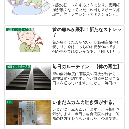
内股の筋トレをするようになり、夜間頻
尿が無くなっていた。昨日もスポーツ施
設で、筋トレマシン（アダクション）を
やり、負荷を上げて十回やった。しか
し、夕べも3回トイレで目覚めた。最近多
い。今までと違うのは、朝５時頃から
首の痛みが緩和！新たなストレッ
老化とつき合う方法
（確認していない、４時かも...
チ
首が痛くてたまらない。心筋梗塞後の不
安より、今はこっちの不安が強いです。
何か手だてはないかなあ。「NHKトリセ
ツショー」でやっていた肩甲骨が動いて
肩こり改善の体操をやっても、なんら首
の痛みは改善しませんでした。（当然な
毎日のルーティン 【体の再生】
老化とつき合う方法
がら首のストレッチはい...
県の会計年度任用職員の面接が終わり、
精神は絶不調です。ただ自堕落に安直な
日々を送っています。しかし、毎日のル
ーティンは最低限こなすようにしていま
す。階段 降り ５8回NHKの朝の番組
で、顔の老化・・・骨から、みたいな特
集をしていました。頭蓋...
いまだムカムカ吐き気がする。
日記
いまだに、ムカムカしますし、時折吐き
気がします。今日、総合病院へ行き、追
加の処方箋をもらいました（今まで通り
の心臓にかんする薬です。）それを薬局
でもらったついでに、胃腸炎のコーナー