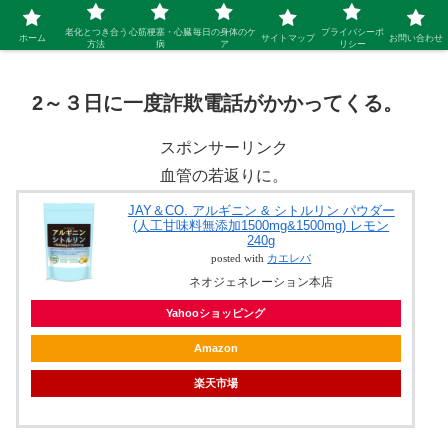
シニア 新しい人生を開拓するブログ
老化とつき合う
心筋梗塞・心臓
毎日の身体のケ
プライバシーポ
ホーム
サイトマップ
お問い合わせ
方法
病
ア
リシー
2～３日に一度詐欺電話がかかってくる。
スポンサーリンク
血管の若返りに。
JAY＆CO. アルギニン & シトルリン パウダー
(人工甘味料無添加1500mg&1500mg) レモン
240g
posted with
カエレバ
ネオジェネレーション本店
Yahooショッピング
Amazon
楽天市場