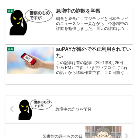
急増中の詐欺を学習
詐欺
朝食と昼食に、フジテレビと日本テレビ
のニュースショー見ながら、今急増中の
詐欺を勉強しました。最近の詐欺は巧妙
なので、新たな情報を知っていないと自
分でも、だまされてしまう可能性が大だ
からです。
auPAYが海外で不正利用されてい
詐欺
た。
この記事は昔の記事（2021年8月26日
1:05 PM）です。いま古いブログ（宝石
の話）から移転作業です。１０日前ぐら
いからauPAY（プリペイドカード）が、
「利用停止」になっていました。自分で
パスワード打ち込んで、利用停止を解こ
うと思う...
急増中の詐欺を学習
図書館の調べものの日