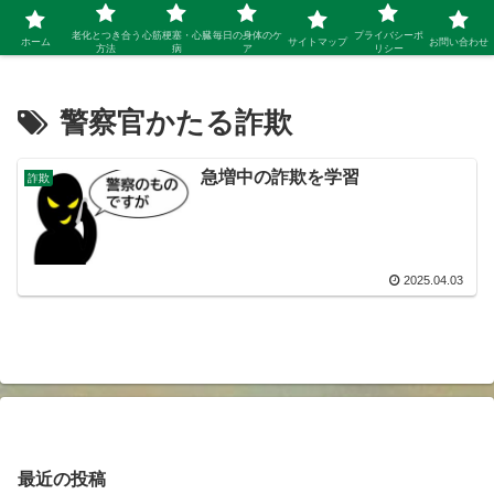
シニア 新しい人生を開拓するブログ
老化とつき合う
心筋梗塞・心臓
毎日の身体のケ
プライバシーポ
ホーム
サイトマップ
お問い合わせ
方法
病
ア
リシー
警察官かたる詐欺
急増中の詐欺を学習
詐欺
2025.04.03
最近の投稿