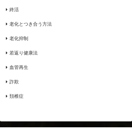
終活
老化とつき合う方法
老化抑制
若返り健康法
血管再生
詐欺
頚椎症