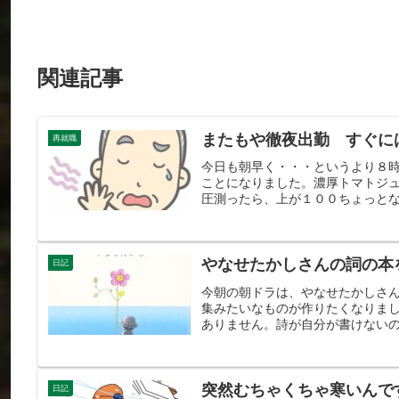
関連記事
またもや徹夜出勤 すぐに
再就職
今日も朝早く・・・というより８
ことになりました。濃厚トマトジ
圧測ったら、上が１００ちょっとな
やなせたかしさんの詞の本
日記
今朝の朝ドラは、やなせたかしさ
集みたいなものが作りたくなりま
ありません。詩が自分が書けないの
突然むちゃくちゃ寒いんで
日記