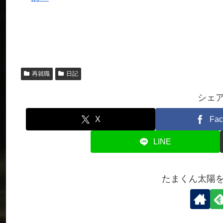
再就職
日記
シェ
X
Fac
LINE
たまくん太陽