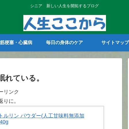
シニア 新しい人生を開拓するブログ
筋梗塞・心臓病
毎日の身体のケア
サイトマップ
眠れている。
ーリンク
返りに。
 シトルリン パウダー(人工甘味料無添加
40g