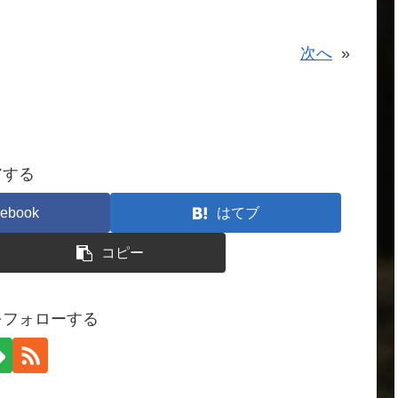
次へ
»
アする
ebook
はてブ
コピー
をフォローする