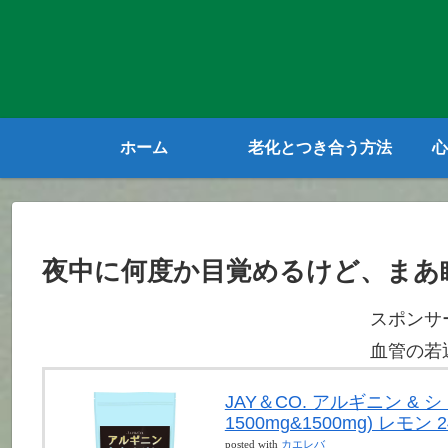
ホーム
老化とつき合う方法
心
夜中に何度か目覚めるけど、まあ
スポンサ
血管の若
JAY＆CO. アルギニン &
1500mg&1500mg) レモン 2
posted with
カエレバ