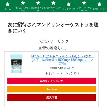
シニア 新しい人生を開拓するブログ
老化とつき合う
心筋梗塞・心臓
毎日の身体のケ
プライバシーポ
ホーム
サイトマップ
お問い合わせ
方法
病
ア
リシー
友に招待されマンドリンオーケストラを聴
きにいく
スポンサーリンク
血管の若返りに。
JAY＆CO. アルギニン & シトルリン パウダー
(人工甘味料無添加1500mg&1500mg) レモン
240g
posted with
カエレバ
ネオジェネレーション本店
Yahooショッピング
Amazon
楽天市場