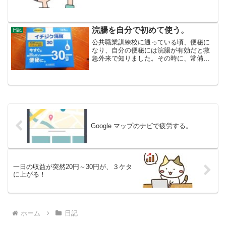
いつも鼻づまりに悩まされています。室
温25℃が微妙な室温です。昨日から、室
温が夜も25℃あります。暑いというよ
り、ちょうど良いです。...
浣腸を自分で初めて使う。
日記
公共職業訓練校に通っている頃、便秘に
なり、自分の便秘には浣腸が有効だと救
急外来で知りました。その時に、常備薬
として、浣腸のセットを買いました。使
用したのは、１週間前です。２日間便が
でなかったのを放置したのが悪かった。
昨日、今日と便が出ていな...
Google マップのナビで疲労する。
一日の収益が突然20円～30円が、３ケタ
に上がる！
ホーム
日記