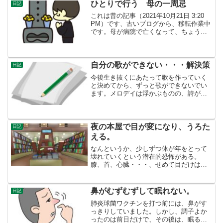
こえてきます。外では花...
ひとりで行う 母の一周忌
日記
これは昔の記事（2021年10月21日 3:20
PM）です、古いブログから、移転作業中
です。母が病院で亡くなって、ちょうど
１年が経ちました。４９日の法要は、親
族が集まり、お坊さんに読経してもらい
会食し、普通の法要を行いました。あの
頃は、「...
自分の歌ができない・・・解決策
日記
今後生き抜くにあたって歌を作っていく
と決めてから、ずっと歌ができないでい
ます。メロデイは浮かぶものの、詩が何
も浮かばない。とりあえず書いてみな
よ なる本がたくさんあるけれど、言葉
のひとつも頭の中に無い人はどうしたら
いいの？あるサイトに替え歌...
夜の本屋で目が変になり、うろた
日記
える。
なんというか、少しずつ体が年をとって
壊れていくという潜在的恐怖がある。
膝、首、心臓・・・、せめて目だけは、
手術することはあっても一生もたせたい
と思う。先ほど図書館へ行き、宝石の伝
承が載っている本を借りた。可能ならば
鼻がむずむずして眠れない。
日記
図書館で用事が済めばお金が...
肺炎球菌ワクチンを打つ前には、鼻がす
っきりしていました。しかし、調子よか
ったのは前日だけで、その後は、眠る時