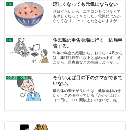
をなにげに見ていたら、おススメ動画
涼しくなっても元気にならない
日記
に、以下の脳内科学みた...
昨日ぐらいから、エアコンをつけなくて
も涼しくなってきました。電気代はかか
らなくなり、いいことだと思いますが、
比例して元気になるということはない。
暑かった夏の蓄積した疲労なのかもしれ
ないですが、それも理屈の世界のような
気がします。今朝、朝飯の...
住民税の申告会場に行く→結局申
日記
告する。
昨年の年金の総額から、おそらく4月から
は、非課税世帯になると思われます。そ
こから、医療費などの控除しようが、し
まいが、申告しても意味がないと思われ
ますが、念のために住民税の申告は不要
ということを確認に住民税の申告会場に
そういえば目の下のクマができて
心筋梗塞・心臓病
聞きに行きました。１年...
いない。
最近体の調子が良いのは、健康食材のせ
いか、この頃やっている「かかと上げ」
（一日に１００回以上）のせいか、厳密
にどちらかがわからない。崖のある登山
で、ふくらはぎ痛やけいれんがあったの
で、鍛えることにした。ふくらはぎは、
第２の心臓と呼ばれるぐら...