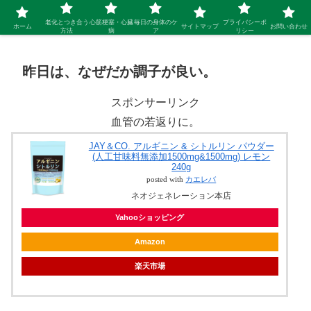
シニア 新しい人生を開拓するブログ
老化とつき合う
心筋梗塞・心臓
毎日の身体のケ
プライバシーポ
ホーム
サイトマップ
お問い合わせ
方法
病
ア
リシー
昨日は、なぜだか調子が良い。
スポンサーリンク
血管の若返りに。
JAY＆CO. アルギニン & シトルリン パウダー
(人工甘味料無添加1500mg&1500mg) レモン
240g
posted with
カエレバ
ネオジェネレーション本店
Yahooショッピング
Amazon
楽天市場