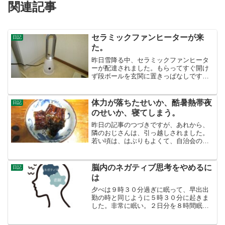
関連記事
セラミックファンヒーターが来
日記
た。
昨日雪降る中、セラミックファンヒータ
ーが配達されました。もらってすぐ開け
ず段ボールを玄関に置きっぱなしです。
今日 開けてみて、さっそく電気を入れ
近場に置きました。すぐ暖かくなりまし
た。利点 ①すぐ暖かくなること。エア
体力が落ちたせいか、酷暑熱帯夜
日記
コンより大きな音がでます...
のせいか、寝てしまう。
昨日の記事のつづきですが、あれから、
隣のおじさんは、引っ越しされました。
若い頃は、はぶりもよくて、自治会の
「正義」をよく押し付けられていました
が、引っ越されるときは年老いておられ
ました。私は、隣のおじさんに餞別を上
脳内のネガティブ思考をやめるに
日記
げました。たぶん近所の人で...
は
夕べは９時３０分過ぎに眠って、早出出
勤の時と同じように５時３０分に起きま
した。非常に眠い。２日分を８時間眠っ
た所で解消できません。脳内の４つのモ
ード 不安は左脳さて、今日YOUTUBE