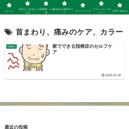
シニア 新しい人生を開拓するブログ
老化とつき合う
心筋梗塞・心臓
毎日の身体のケ
プライバシーポ
ホーム
サイトマップ
お問い合わせ
方法
病
ア
リシー
首まわり、痛みのケア、カラー
家でできる頚椎症のセルフケ
頚椎症
ア
2025.01.30
最近の投稿