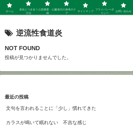
シニア 新しい人生を開拓するブログ
老化とつき合う
心筋梗塞・心臓
毎日の身体のケ
プライバシーポ
ホーム
サイトマップ
お問い合わせ
方法
病
ア
リシー
逆流性食道炎
NOT FOUND
投稿が見つかりませんでした。
最近の投稿
文句を言われることに「少し」慣れてきた
カラスが鳴いて眠れない 不吉な感じ