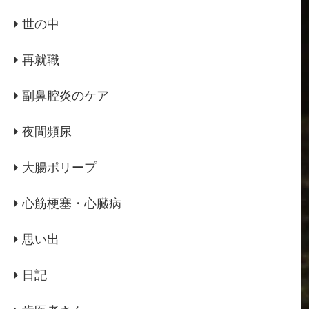
世の中
再就職
副鼻腔炎のケア
夜間頻尿
大腸ポリープ
心筋梗塞・心臓病
思い出
日記