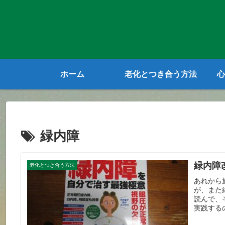
ホーム
老化とつき合う方法
心
緑内障
緑内障
老化とつき合う方法
あれから
が、また
読んで、
実践する