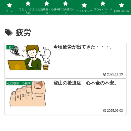
シニア 新しい人生を開拓するブログ
老化とつき合う
心筋梗塞・心臓
毎日の身体のケ
プライバシーポ
ホーム
サイトマップ
お問い合わせ
方法
病
ア
リシー
疲労
今頃疲労が出てきた・・・。
日記
2025.11.23
登山の後遺症 心不全の不安。
心筋梗塞・心臓病
2025.09.03