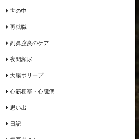
世の中
再就職
副鼻腔炎のケア
夜間頻尿
大腸ポリープ
心筋梗塞・心臓病
思い出
日記