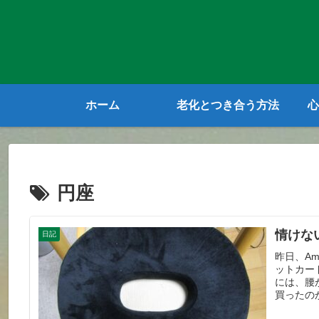
ホーム
老化とつき合う方法
心
円座
情けな
日記
昨日、A
ットカー
には、腰
買ったの