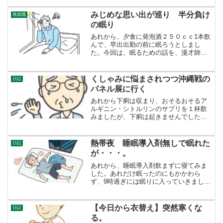
返事がまだですと。あれれ・・・。不正
利用されたカードは、利用停止になるシ
みじめな思い出が巡り 半分負け
再就職
ョートメッセージのリンク...
の眠り
あれから、夕食に発泡酒２５０ｃｃ1本飲
んで、早出出勤の前に眠ろうとしまし
た。今回は、眠るための話を、漫才師ド
ンデコルテの「街頭演説」を流しながら
横になりましたが、いっこうに眠くなり
ません。なるどころか、過去のみじめな
くしゃみに悩まされつつ沖縄戦の
日記
人生の失敗がこれでもかと...
パネル展に行く
あれから下痢は収まり、おそるおそるア
ルギニン・シトルリンのサプリを１杯飲
みましたが、下痢は起きませんでした。
まあ、１杯までですね。しかし、今日
は、それどころではないです。朝起きた
時から、くしゃみ連発です。おそらく鼻
熱帯夜 睡眠導入剤無しで眠れた
日記
炎ですが、ステロイド噴霧薬...
が・・・。
あれから、睡眠導入剤飲まずに寝てみま
した。あれだけ眠ったのにもかかわら
ず、9時過ぎには眠りに入っていきまし
た。朝５時に起きましたが、睡眠導入剤
を飲んでいる時よりは、眠くありませ
ん。今後もこの調子で、睡眠導入剤を飲
【今日から衣替え】突然寒くな
日記
まずに眠れたらと思います。し...
る。