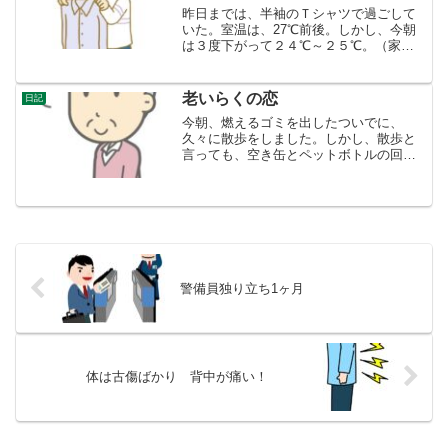
昨日までは、半袖のＴシャツで過ごして
いた。室温は、27℃前後。しかし、今朝
は３度下がって２４℃～２５℃。（家の
中だけの話で外は１６℃ぐらい。）たっ
たそれだけ下がっただけで、うう、寒
い。長袖のウェスタンシャツを着ること
老いらくの恋
日記
にする。しかし、寒い、お...
今朝、燃えるゴミを出したついでに、
久々に散歩をしました。しかし、散歩と
言っても、空き缶とペットボトルの回収
ボックスまで、資源ごみを持っていく目
的をもったものです。まだ、立ち上がっ
たりするとき、お尻が痛いですけれど、
歩くには支障がないです。や...
警備員独り立ち1ヶ月
体は古傷ばかり 背中が痛い！