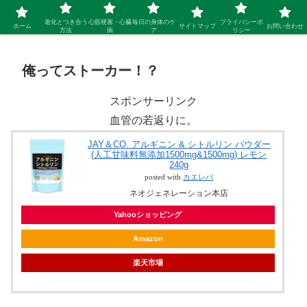
シニア 新しい人生を開拓するブログ
老化とつき合う
心筋梗塞・心臓
毎日の身体のケ
プライバシーポ
ホーム
サイトマップ
お問い合わせ
方法
病
ア
リシー
俺ってストーカー！？
スポンサーリンク
血管の若返りに。
JAY＆CO. アルギニン & シトルリン パウダー
(人工甘味料無添加1500mg&1500mg) レモン
240g
posted with
カエレバ
ネオジェネレーション本店
Yahooショッピング
Amazon
楽天市場