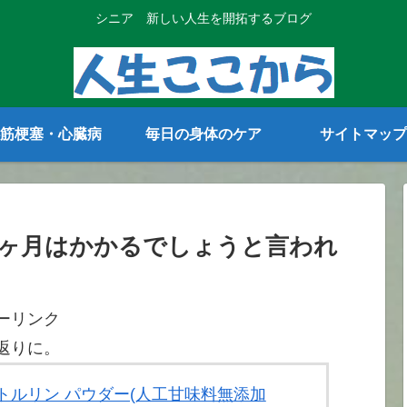
シニア 新しい人生を開拓するブログ
筋梗塞・心臓病
毎日の身体のケア
サイトマップ
ヶ月はかかるでしょうと言われ
ーリンク
返りに。
 シトルリン パウダー(人工甘味料無添加