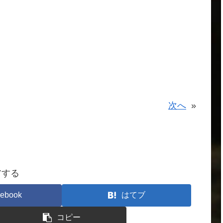
次へ
»
アする
ebook
はてブ
コピー