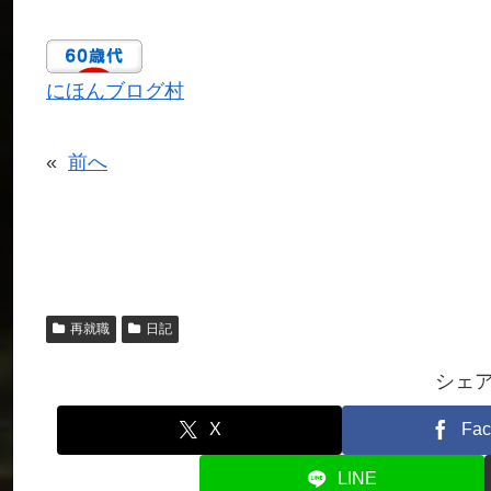
にほんブログ村
«
前へ
再就職
日記
シェ
X
Fac
LINE