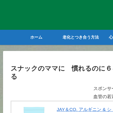
ホーム
老化とつき合う方法
心
スナックのママに 慣れるのに６
る
スポンサ
血管の若
JAY＆CO. アルギニン &