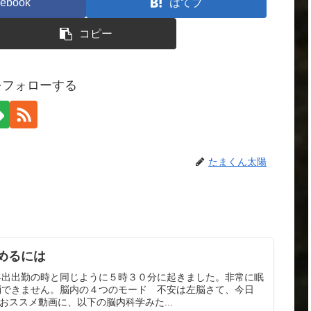
ebook
はてブ
コピー
をフォローする
たまくん太陽
めるには
早出出勤の時と同じように５時３０分に起きました。非常に眠
消できません。脳内の４つのモード 不安は左脳さて、今日
、おススメ動画に、以下の脳内科学みた...