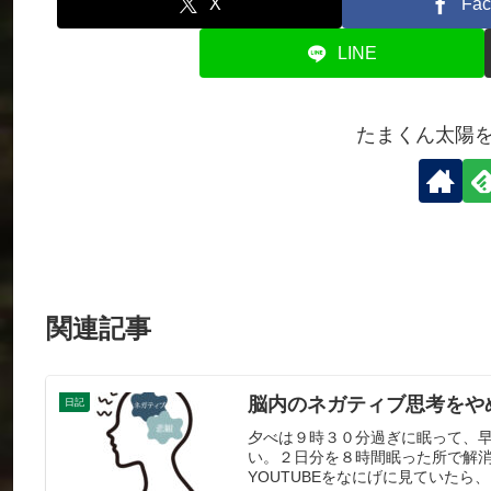
X
Fac
LINE
たまくん太陽
関連記事
脳内のネガティブ思考をや
日記
夕べは９時３０分過ぎに眠って、
い。２日分を８時間眠った所で解
YOUTUBEをなにげに見ていたら