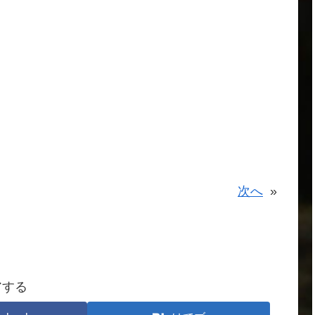
次へ
»
アする