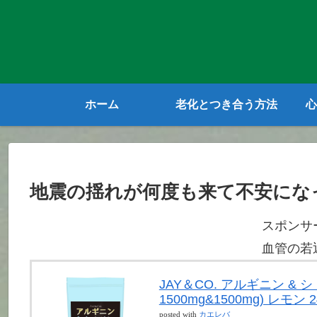
ホーム
老化とつき合う方法
心
地震の揺れが何度も来て不安にな
スポンサ
血管の若
JAY＆CO. アルギニン &
1500mg&1500mg) レモン 2
posted with
カエレバ