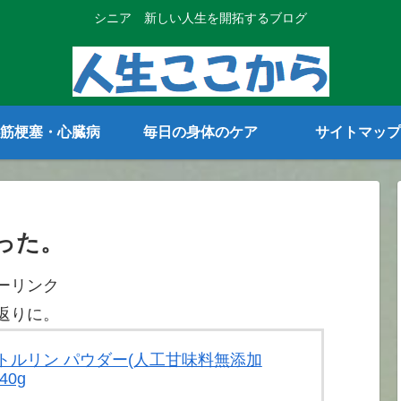
シニア 新しい人生を開拓するブログ
筋梗塞・心臓病
毎日の身体のケア
サイトマップ
った。
ーリンク
返りに。
 シトルリン パウダー(人工甘味料無添加
40g