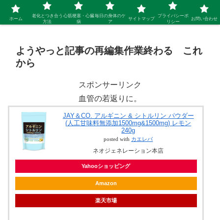
シニア 新しい人生を開拓するブログ
老化とつき合う
心筋梗塞・心臓
毎日の身体のケ
プライバシーポ
ホーム
サイトマップ
お問い合わせ
方法
病
ア
リシー
ようやっと記事の再編集作業終わる これ
から
スポンサーリンク
血管の若返りに。
JAY＆CO. アルギニン & シトルリン パウダー
(人工甘味料無添加1500mg&1500mg) レモン
240g
posted with
カエレバ
ネオジェネレーション本店
Yahooショッピング
Amazon
楽天市場