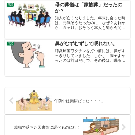
計責任者の参考人招致決議のトップ記事
母の葬儀は「家族葬」だったの
日記
新聞の編集者が事の重要度...
か？
知人が亡くなりました。年末に会った時
は、元気そうだったのに、なぜ？あれか
ら、５ヶ月。おそらく本人も知らぬ間に
進行していた病気が、わかってこういう
ことになったのでしょう。ものすごい親
しい方ではないけれど、私にスマホのシ
鼻がむずむずして眠れない。
日記
ョートメッセージで報せて...
肺炎球菌ワクチンを打つ前には、鼻がす
っきりしていました。しかし、調子よか
ったのは前日だけで、その後は、眠る時
いつも鼻づまりに悩まされています。室
温25℃が微妙な室温です。昨日から、室
温が夜も25℃あります。暑いというよ
り、ちょうど良いです。...
午前中は頻尿だった・・・。
就職で落ちた図書館に調べものに行く