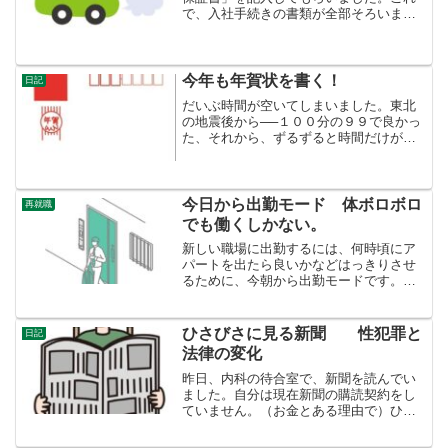
で、入社手続きの書類が全部そろいまし
た。ありがたいことです。今後「身元保
証書」なるものを、どこかで要求される
ことになると、先行き不安な気持ちにな
ります。身の回りの人たち...
今年も年賀状を書く！
日記
だいぶ時間が空いてしまいました。東北
の地震後から──１００分の９９で良かっ
た、それから、ずるずると時間だけが過
ぎていきました。今日はクリスマスイ
ブ。独り身の自分には、まったく関係の
ない日ですが・・・。年賀状をそろそろ
準備しないといけないなあ...
今日から出勤モード 体ボロボロ
再就職
でも働くしかない。
新しい職場に出勤するには、何時頃にア
パートを出たら良いかなどはっきりさせ
るために、今朝から出勤モードです。朝6
時に起床。朝ごはん食べて、薬飲んで、
お尻の筋肉のストレッチ（古傷があるの
で）、７時１５分に出発しました。６時
ひさびさに見る新聞 性犯罪と
日記
３０分起床でもいいかも...
法律の変化
昨日、内科の待合室で、新聞を読んでい
ました。自分は現在新聞の購読契約をし
ていません。（お金とある理由で）ひさ
しぶりに見た新聞は、新鮮でかつ、情報
量の多さに驚かされます。旧安倍派元会