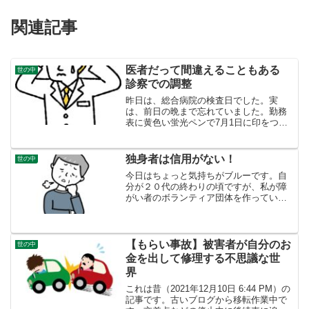
関連記事
医者だって間違えることもある
世の中
診察での調整
昨日は、総合病院の検査日でした。実
は、前日の晩まで忘れていました。勤務
表に黄色い蛍光ペンで7月1日に印をつけ
ていましたが、しばらく考えて検査日で
あることに気づきました。１ヶ月前に体
が不調で（むかむか吐き気がする）、１
独身者は信用がない！
世の中
ヶ月前倒しで検査を受け、...
今日はちょっと気持ちがブルーです。自
分が２０代の終わりの頃ですが、私が障
がい者のボランティア団体を作ってい
て、ある社会党の代議士の奥さんに言わ
れたことですが、「結婚してない人間の
言うことなんか信用できない。」まあ、
現代の熱烈な自民党支持者は...
【もらい事故】被害者が自分のお
世の中
金を出して修理する不思議な世
界
これは昔（2021年12月10日 6:44 PM）の
記事です。古いブログから移転作業中で