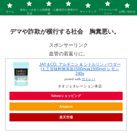
シニア 新しい人生を開拓するブログ
老化とつき合う
心筋梗塞・心臓
毎日の身体のケ
プライバシーポ
ホーム
サイトマップ
お問い合わせ
方法
病
ア
リシー
デマや詐欺が横行する社会 胸糞悪い。
スポンサーリンク
血管の若返りに。
JAY＆CO. アルギニン & シトルリン パウダー
(人工甘味料無添加1500mg&1500mg) レモン
240g
posted with
カエレバ
ネオジェネレーション本店
Yahooショッピング
Amazon
楽天市場