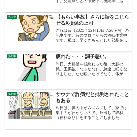
す。交差点などの停止中に後続車に追突
されるなどの、自分には全く過失のない
事故のことを「もらい事故」と言いま
す。自分はもらい事故は、初めてです
【もらい事故】さらに話をこじら
世の中
が、自分が加...
せるX損保の上司
これは昔（2021年12月13日 7:20 PM）の
記事です。昔のブログからの移転作業中
です。私は、早くきちんとした部品を使
って自動車の修理をしたいのですが、自
分が預かり知らないところで中古部品を
使った安い見積もりを出させようとX損保
疲れた・・・調子悪い。
世の中
が動い...
昨日、大相撲を観終わった後（大鵬の
孫、王鵬強くなったな）、急速に眠くな
りました。ただ眠いだけでなく、体が超
だるい。これは横にならなきゃなあと思
い、横になりまして３時間眠りました。
夜も１２時過ぎに普通に眠りました。起
きて、だるさはないですが、...
サウナで詐病だと批判されたこと
世の中
もある
昨日は、鼻の中がムズムズして、家では
集中力がわかないので、外出して取材
（神社巡り）をすることにしました。早
めにふろに入り、夜はテレビを観て、夜
の１０時過ぎにはベッドで横になりまし
た。鼻づまりはあるもののおかげで、大