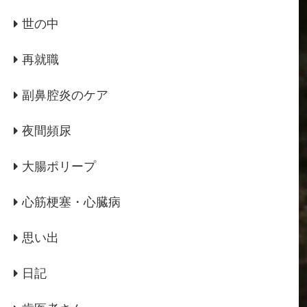
世の中
再就職
副鼻腔炎のケア
夜間頻尿
大腸ポリープ
心筋梗塞・心臓病
思い出
日記