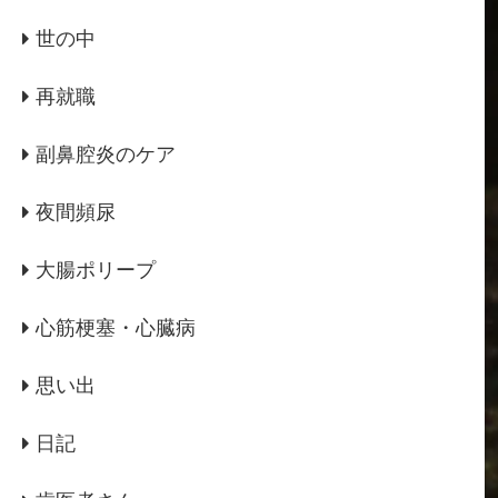
世の中
再就職
副鼻腔炎のケア
夜間頻尿
大腸ポリープ
心筋梗塞・心臓病
思い出
日記