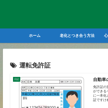
ホーム
老化とつき合う方法
心
運転免許証
自動車
日記
免許証の
ができる
に一本化
証ですけ