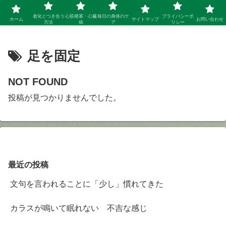
シニア 新しい人生を開拓するブログ
老化とつき合う
心筋梗塞・心臓
毎日の身体のケ
プライバシーポ
ホーム
サイトマップ
お問い合わせ
方法
病
ア
リシー
足を固定
NOT FOUND
投稿が見つかりませんでした。
最近の投稿
文句を言われることに「少し」慣れてきた
カラスが鳴いて眠れない 不吉な感じ