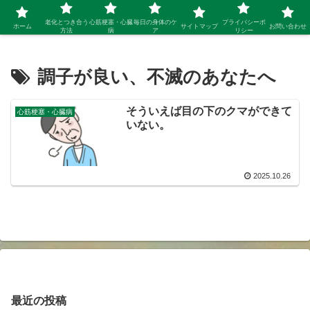
シニア 新しい人生を開拓するブログ
老化とつき合う
心筋梗塞・心臓
毎日の身体のケ
プライバシーポ
ホーム
サイトマップ
お問い合わせ
方法
病
ア
リシー
調子が良い、不滅のあなたへ
そういえば目の下のクマができて
心筋梗塞・心臓病
いない。
2025.10.26
最近の投稿