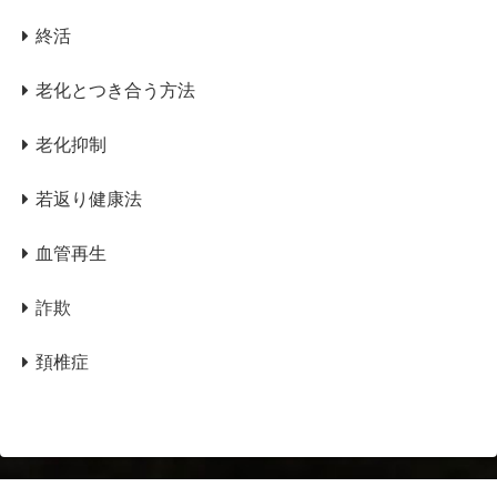
終活
老化とつき合う方法
老化抑制
若返り健康法
血管再生
詐欺
頚椎症