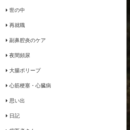
世の中
再就職
副鼻腔炎のケア
夜間頻尿
大腸ポリープ
心筋梗塞・心臓病
思い出
日記