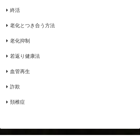
終活
老化とつき合う方法
老化抑制
若返り健康法
血管再生
詐欺
頚椎症