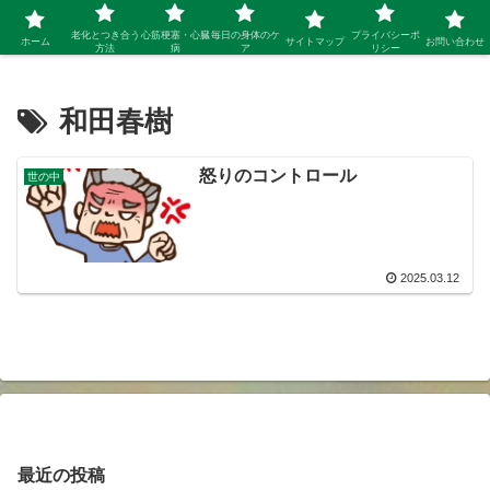
シニア 新しい人生を開拓するブログ
老化とつき合う
心筋梗塞・心臓
毎日の身体のケ
プライバシーポ
ホーム
サイトマップ
お問い合わせ
方法
病
ア
リシー
和田春樹
怒りのコントロール
世の中
2025.03.12
最近の投稿