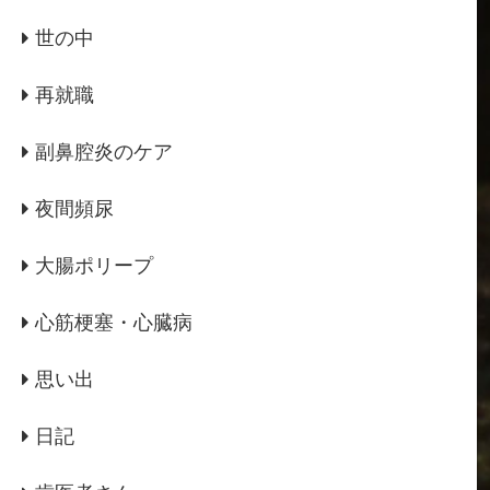
世の中
再就職
副鼻腔炎のケア
夜間頻尿
大腸ポリープ
心筋梗塞・心臓病
思い出
日記