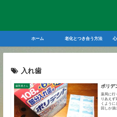
ホーム
老化とつき合う方法
心
入れ歯
ポリデ
歯医者さん
薬局に行
りあえず
くように
回しか漬