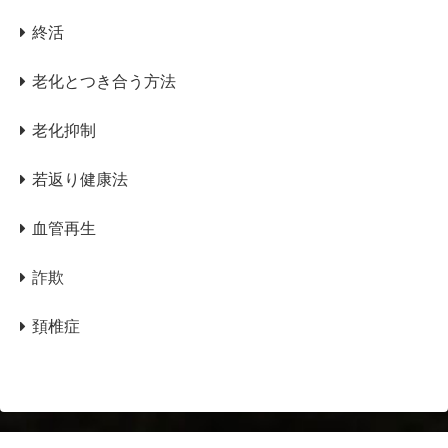
終活
老化とつき合う方法
老化抑制
若返り健康法
血管再生
詐欺
頚椎症