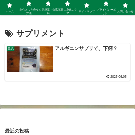
シニア 新しい人生を開拓するブログ
老化とつき合う
心筋梗塞・心臓
毎日の身体のケ
プライバシーポ
ホーム
サイトマップ
お問い合わせ
方法
病
ア
リシー
サプリメント
アルギニンサプリで、下痢？
日記
2025.06.05
最近の投稿